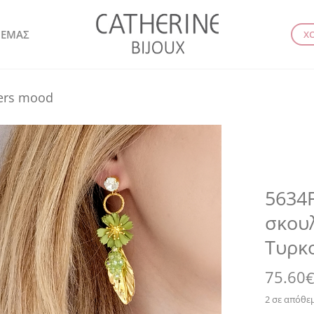
 ΕΜΑΣ
Χ
wers mood
5634F
σκουλ
Τυρκ
75.60
2 σε απόθε