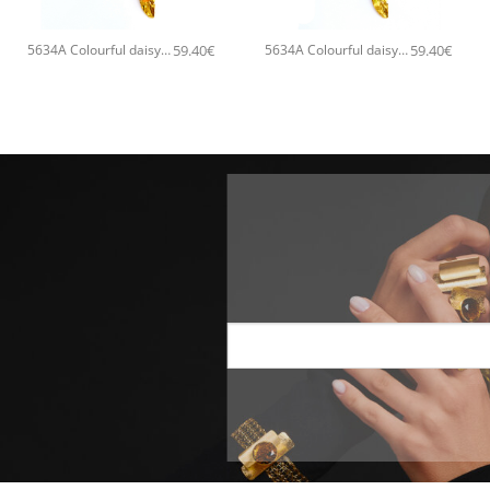
+
+
59.40
€
59.40
€
5634A Colourful daisy pendant χειροποίητο κολιέ Catherine bijoux Πορτοκαλί
5634A Colourful daisy pendant χειροποίητο κολιέ Catherine bijoux Πράσινο