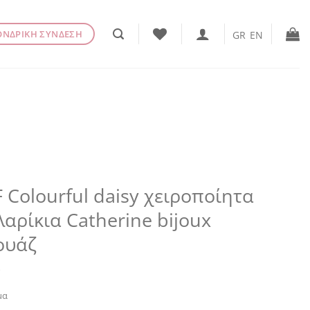
ΟΝΔΡΙΚΗ ΣΥΝΔΕΣΗ
GR
EN
 Colourful daisy χειροποίητα
αρίκια Catherine bijoux
ουάζ
€
μα