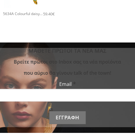
+
59.40
€
5634A Colourful daisy pendant χειροποίητο κολιέ Catherine bijoux Τυρκουάζ
ΜΑΘΕΤΕ ΠΡΩΤΟΙ ΤΑ ΝΕΑ ΜΑΣ
Bρείτε πρώτοι στο Inbox σας τα νέα προϊόντα
που αύριο θα γίνουν talk of the town!
*
Email