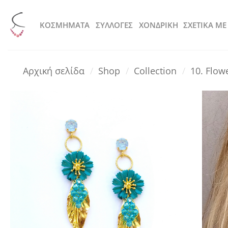
Μετάβαση
στο
KOΣΜΗΜΑΤΑ
ΣΥΛΛΟΓΕΣ
ΧΟΝΔΡΙΚΗ
ΣΧΕΤΙΚΑ ΜΕ
περιεχόμενο
Αρχική σελίδα
/
Shop
/
Collection
/
10. Flo