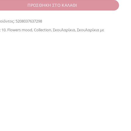
ΠΡΟΣΘΗΚΗ ΣΤΟ ΚΑΛΑΘΙ
οϊόντος:
5208037637298
:
10. Flowers mood
,
Collection
,
Σκουλαρίκια
,
Σκουλαρίκια με