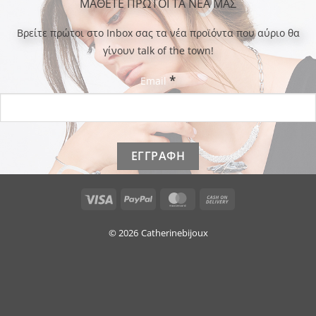
ΜΑΘΕΤΕ ΠΡΩΤΟΙ ΤΑ ΝΕΑ ΜΑΣ
Bρείτε πρώτοι στο Inbox σας τα νέα προϊόντα που αύριο θα
γίνουν talk of the town!
*
Email
Visa
PayPal
MasterCard
Cash
On
Delivery
© 2026
Catherinebijoux