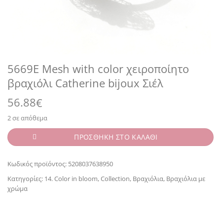
5669E Mesh with color χειροποίητο
βραχιόλι Catherine bijoux Σιέλ
56.88
€
2 σε απόθεμα
ΠΡΟΣΘΗΚΗ ΣΤΟ ΚΑΛΑΘΙ
Κωδικός προϊόντος:
5208037638950
Κατηγορίες:
14. Color in bloom
,
Collection
,
Βραχιόλια
,
Βραχιόλια με
χρώμα