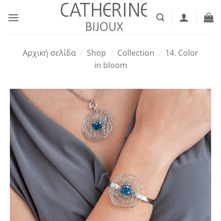
Μετάβαση
στο
περιεχόμενο
Αρχική σελίδα
/
Shop
/
Collection
/
14. Color
in bloom