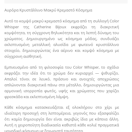
Αυρόρα Κρυστάλλινο Μακρύ Κρεμαστό Κόσμημα
Αυτό το κομψό μακρύ κρεμαστό κόσμημα από τη συλλογή Color
Whisper της Catherine Bijoux εκφράζει τη διακριτική
κομψότητα, τη σύγχρονη θηλυκότητα και τη λεπτή δύναμη του
χρώματος. Δημιουργημένο ως κόσμημα μόδας, συνδυάζει
εκλεπτυσμένη μεταλλική αλυσίδα με φωτεινό κρυστάλλινο
στοιχείο, δημιουργώντας ένα αέρινο και κομψό κόσμημα με
σύγχρονη αισθητική.
Εμπνευσμένο από τη φιλοσοφία του Color Whisper, το σχέδιο
εκφράζει την ιδέα ότι το χρώμα δεν κυριαρχεί — ψιθυρίζει.
Απαλοί τόνοι σε λευκό, πράσινο και ανοιχτές αποχρώσεις
απλώνονται διακριτικά πάνω στο μέταλλο, δημιουργώντας μια
αρμονική ισορροπία φωτός, υφής και χρώματος που χαρίζει
φρεσκάδα και εκλεπτυσμένη λάμψη.
Κάθε κόσμημα κατασκευάζεται εξ ολοκλήρου στο χέρι με
ιδιαίτερη προσοχή στη λεπτομέρεια, γεγονός που εξασφαλίζει
ότι καμία δημιουργία δεν είναι ακριβώς ίδια με κάποια άλλη.
Αυτή η χειροποίητη διαδικασία καθιστά κάθε κολιέ πραγματικά
μοναδικό κόσμημα με ξεχωριστή ταυτότητα.