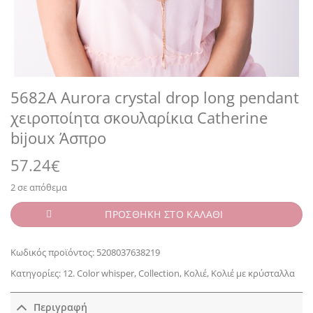
5682A Aurora crystal drop long pendant
χειροποίητα σκουλαρίκια Catherine
bijoux Άσπρο
57.24
€
2 σε απόθεμα
ΠΡΟΣΘΗΚΗ ΣΤΟ ΚΑΛΑΘΙ
Κωδικός προϊόντος:
5208037638219
Κατηγορίες:
12. Color whisper
,
Collection
,
Κολιέ
,
Κολιέ με κρύσταλλα
Περιγραφή