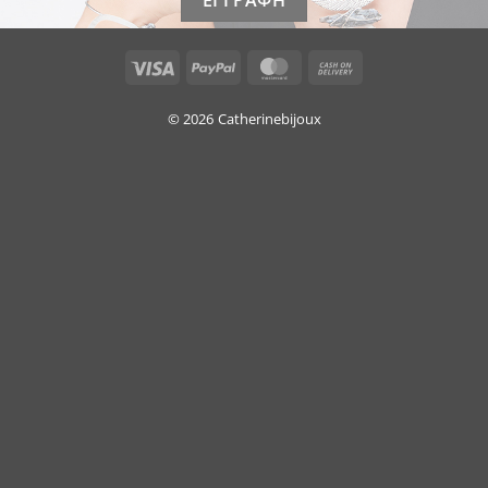
Visa
PayPal
MasterCard
Cash
On
Delivery
© 2026
Catherinebijoux