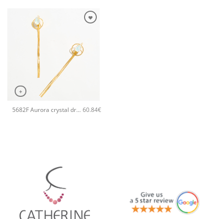
+
5682F Aurora crystal drop long χειροποίητα σκουλαρίκια Catherine bijoux Άσπρο
60.84
€