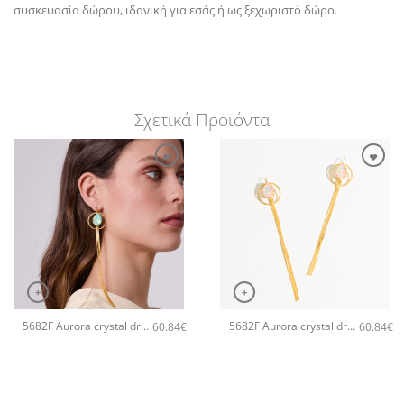
συσκευασία δώρου, ιδανική για εσάς ή ως ξεχωριστό δώρο.
Σχετικά Προϊόντα
+
+
5682F Aurora crystal drop long χειροποίητα σκουλαρίκια Catherine bijoux Πράσινο
5682F Aurora crystal drop long χειροποίητα σκουλαρίκια Catherine bijoux Σομόν
60.84
€
60.84
€