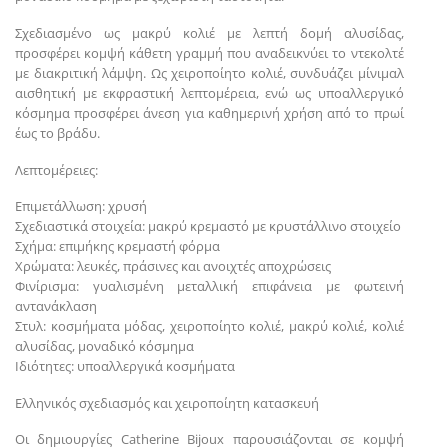
Σχεδιασμένο ως μακρύ κολιέ με λεπτή δομή αλυσίδας,
προσφέρει κομψή κάθετη γραμμή που αναδεικνύει το ντεκολτέ
με διακριτική λάμψη. Ως χειροποίητο κολιέ, συνδυάζει μίνιμαλ
αισθητική με εκφραστική λεπτομέρεια, ενώ ως υποαλλεργικό
κόσμημα προσφέρει άνεση για καθημερινή χρήση από το πρωί
έως το βράδυ.
Λεπτομέρειες:
Επιμετάλλωση: χρυσή
Σχεδιαστικά στοιχεία: μακρύ κρεμαστό με κρυστάλλινο στοιχείο
Σχήμα: επιμήκης κρεμαστή φόρμα
Χρώματα: λευκές, πράσινες και ανοιχτές αποχρώσεις
Φινίρισμα: γυαλισμένη μεταλλική επιφάνεια με φωτεινή
αντανάκλαση
Στυλ: κοσμήματα μόδας, χειροποίητο κολιέ, μακρύ κολιέ, κολιέ
αλυσίδας, μοναδικό κόσμημα
Ιδιότητες: υποαλλεργικά κοσμήματα
Ελληνικός σχεδιασμός και χειροποίητη κατασκευή
Οι δημιουργίες Catherine Bijoux παρουσιάζονται σε κομψή