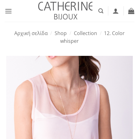
Μετάβαση
στο
περιεχόμενο
Αρχική σελίδα
/
Shop
/
Collection
/
12. Color
whisper