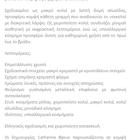
Σχεδιασμένο ως μακρύ κολιέ με λεπτή δομή αλυσίδας,
προσφέρει κομψή κάθετη γραμμή που αναδεικνύει το ντεκολτέ
με διακριτική λάμψη. Ως χειροποίητο κολιέ, συνδυάζει μίνιμαλ
αισθητική με εκφραστική λεπτομέρεια, ενώ ως υποαλλεργικό
κόσμημα προσφέρει άνεση για καθημερινή χρήση από το πρωί
έως το βράδυ.
Λεπτομέρειες:
Επιμετάλλωση: χρυσή
Σχεδιαστικά στοιχεία: μακρύ κρεμαστό με κρυστάλλινο στοιχείο
Σχήμα: επιμήκης κρεμαστή φόρμα
Χρώματα: λευκές, πράσινες και ανοιχτές αποχρώσεις
Φινίρισμα: γυαλισμένη μεταλλική επιφάνεια με φωτεινή
αντανάκλαση
Στυλ: κοσμήματα μόδας, χειροποίητο κολιέ, μακρύ κολιέ, κολιέ
αλυσίδας, μοναδικό κόσμημα
Ιδιότητες: υποαλλεργικά κοσμήματα
Ελληνικός σχεδιασμός και χειροποίητη κατασκευή
Οι δημιουργίες Catherine Bijoux παρουσιάζονται σε κομψή