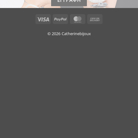
Visa
PayPal
MasterCard
Cash
On
Delivery
© 2026
Catherinebijoux