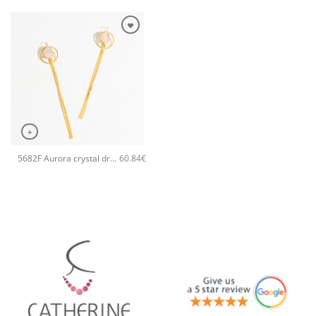
+
5682F Aurora crystal drop long χειροποίητα σκουλαρίκια Catherine bijoux Σομόν
60.84
€