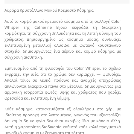
Αυρόρα Κρυστάλλινο Μακρύ Κρεμαστό Κόσμημα
Αυτό το κομψό μακρύ κρεμαστό κόσμημα από τη συλλογή Color
Whisper της Catherine Bijoux εκφράζει τη διακριτική
κομψότητα, τη σύγχρονη θηλυκότητα και τη λεπτή δύναμη του
χρώματος. Δημιουργημένο ως κόσμημα μόδας, συνδυάζει
εκλεπτυσμένη μεταλλική αλυσίδα με φωτεινό κρυστάλλινο
στοιχείο, δημιουργώντας ένα αέρινο και κομψό κόσμημα με
σύγχρονη αισθητική.
Εμπνευσμένο από τη φιλοσοφία του Color Whisper, το σχέδιο
εκφράζει την ιδέα ότι το χρώμα δεν κυριαρχεί — ψιθυρίζει.
Απαλοί τόνοι σε λευκό, πράσινο και ανοιχτές αποχρώσεις
απλώνονται διακριτικά πάνω στο μέταλλο, δημιουργώντας μια
αρμονική ισορροπία φωτός, υφής και χρώματος που χαρίζει
φρεσκάδα και εκλεπτυσμένη λάμψη.
Κάθε κόσμημα κατασκευάζεται εξ ολοκλήρου στο χέρι με
ιδιαίτερη προσοχή στη λεπτομέρεια, γεγονός που εξασφαλίζει
ότι καμία δημιουργία δεν είναι ακριβώς ίδια με κάποια άλλη.
Αυτή η χειροποίητη διαδικασία καθιστά κάθε κολιέ πραγματικά
μοναδικό κόσμημα με ξεχωριστή ταυτότητα.