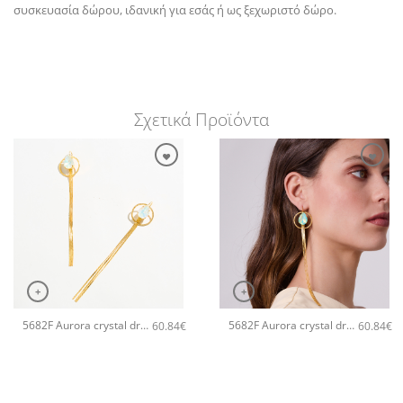
συσκευασία δώρου, ιδανική για εσάς ή ως ξεχωριστό δώρο.
Σχετικά Προϊόντα
+
+
5682F Aurora crystal drop long χειροποίητα σκουλαρίκια Catherine bijoux Άσπρο
5682F Aurora crystal drop long χειροποίητα σκουλαρίκια Catherine bijoux Πράσινο
60.84
€
60.84
€