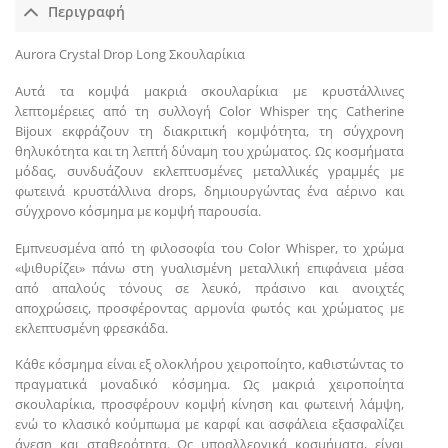
Περιγραφή
Aurora Crystal Drop Long Σκουλαρίκια
Αυτά τα κομψά μακριά σκουλαρίκια με κρυστάλλινες
λεπτομέρειες από τη συλλογή Color Whisper της Catherine
Bijoux εκφράζουν τη διακριτική κομψότητα, τη σύγχρονη
θηλυκότητα και τη λεπτή δύναμη του χρώματος. Ως κοσμήματα
μόδας, συνδυάζουν εκλεπτυσμένες μεταλλικές γραμμές με
φωτεινά κρυστάλλινα drops, δημιουργώντας ένα αέρινο και
σύγχρονο κόσμημα με κομψή παρουσία.
Εμπνευσμένα από τη φιλοσοφία του Color Whisper, το χρώμα
«ψιθυρίζει» πάνω στη γυαλισμένη μεταλλική επιφάνεια μέσα
από απαλούς τόνους σε λευκό, πράσινο και ανοιχτές
αποχρώσεις, προσφέροντας αρμονία φωτός και χρώματος με
εκλεπτυσμένη φρεσκάδα.
Κάθε κόσμημα είναι εξ ολοκλήρου χειροποίητο, καθιστώντας το
πραγματικά μοναδικό κόσμημα. Ως μακριά χειροποίητα
σκουλαρίκια, προσφέρουν κομψή κίνηση και φωτεινή λάμψη,
ενώ το κλασικό κούμπωμα με καρφί και ασφάλεια εξασφαλίζει
άνεση και σταθερότητα. Ως υποαλλεργικά κοσμήματα, είναι