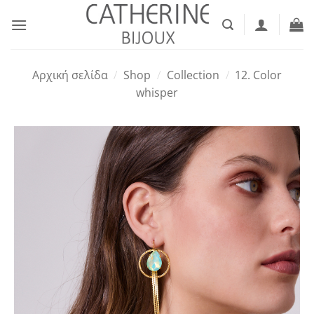
Μετάβαση
στο
περιεχόμενο
Αρχική σελίδα
/
Shop
/
Collection
/
12. Color
whisper