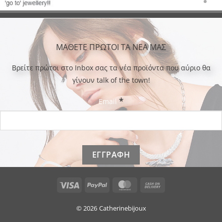
ΜΑΘΕΤΕ ΠΡΩΤΟΙ ΤΑ ΝΕΑ ΜΑΣ
Bρείτε πρώτοι στο Inbox σας τα νέα προϊόντα που αύριο θα
γίνουν talk of the town!
*
Email
Visa
PayPal
MasterCard
Cash
On
Delivery
© 2026
Catherinebijoux