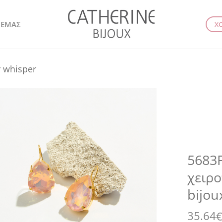
 ΕΜΑΣ
Χ
r whisper
5683F
χειρο
bijou
35.64