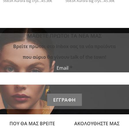
45.36
€
45.36
€
5683A Aurora big crystal drop pendant χειροποίητο κολιέ Catherine bijoux Άσπρο
5683A Aurora big crystal drop pendant χειροποίητο κολιέ Catherine bijoux Σομόν
ΜΑΘΕΤΕ ΠΡΩΤΟΙ ΤΑ ΝΕΑ ΜΑΣ
Bρείτε πρώτοι στο Inbox σας τα νέα προϊόντα
που αύριο θα γίνουν talk of the town!
*
Email
ΠΟΥ ΘΑ ΜΑΣ ΒΡΕΙΤΕ
ΑΚΟΛΟΥΘΗΣΤΕ ΜΑΣ