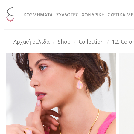
Μετάβαση
στο
KOΣΜΗΜΑΤΑ
ΣΥΛΛΟΓΕΣ
ΧΟΝΔΡΙΚΗ
ΣΧΕΤΙΚΑ ΜΕ
περιεχόμενο
Αρχική σελίδα
/
Shop
/
Collection
/
12. Colo