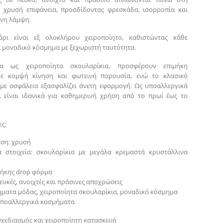
 χρυσή επιφάνεια, προσδίδοντας φρεσκάδα, ισορροπία και
νη λάμψη.
άρι είναι εξ ολοκλήρου χειροποίητο, καθιστώντας κάθε
 μοναδικό κόσμημα με ξεχωριστή ταυτότητα.
να ως χειροποίητα σκουλαρίκια, προσφέρουν επιμήκη
με κομψή κίνηση και φωτεινή παρουσία, ενώ το κλασικό
ε ασφάλεια εξασφαλίζει άνετη εφαρμογή. Ως υποαλλεργικά
 είναι ιδανικά για καθημερινή χρήση από το πρωί έως το
ς:
ση: χρυσή
ά στοιχεία: σκουλαρίκια με μεγάλα κρεμαστά κρυστάλλινα
μήκης drop φόρμα
ευκές, ανοιχτές και πράσινες αποχρώσεις
ήματα μόδας, χειροποίητα σκουλαρίκια, μοναδικό κόσμημα
 υποαλλεργικά κοσμήματα
σχεδιασμός και χειροποίητη κατασκευή