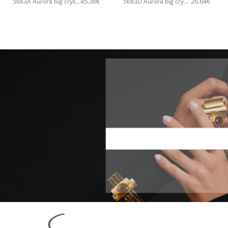
45.36
€
26.64
€
5683A Aurora big crystal drop pendant χειροποίητο κολιέ Catherine bijoux Πράσινο
5683D Aurora big crystal drop χειροποίητο δαχτυλιδι Catherine bijoux Σομόν