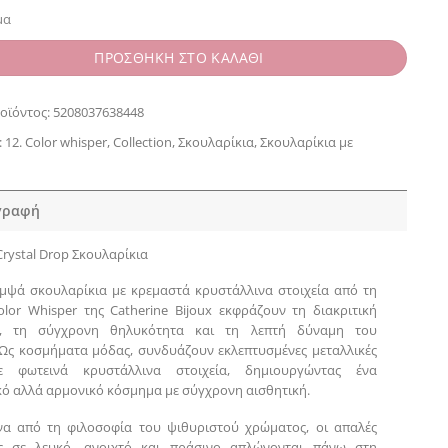
μα
ΠΡΟΣΘΗΚΗ ΣΤΟ ΚΑΛΑΘΙ
οϊόντος:
5208037638448
:
12. Color whisper
,
Collection
,
Σκουλαρίκια
,
Σκουλαρίκια με
γραφή
Crystal Drop Σκουλαρίκια
μψά σκουλαρίκια με κρεμαστά κρυστάλλινα στοιχεία από τη
lor Whisper της Catherine Bijoux εκφράζουν τη διακριτική
α, τη σύγχρονη θηλυκότητα και τη λεπτή δύναμη του
Ως κοσμήματα μόδας, συνδυάζουν εκλεπτυσμένες μεταλλικές
ε φωτεινά κρυστάλλινα στοιχεία, δημιουργώντας ένα
ό αλλά αρμονικό κόσμημα με σύγχρονη αισθητική.
να από τη φιλοσοφία του ψιθυριστού χρώματος, οι απαλές
ς σε λευκό, ανοιχτό και πράσινο απλώνονται πάνω στη