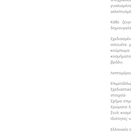
γυαλισμένη
εκλεπτυσμέ
Κάθε ζευγ
δημιουργία
Σχεδιασμέ
σιλουέτα 
κούμπωμα μ
κοσμήματα,
βράδυ.
Λεπτομέρειε
Επιμετάλλω
Σχεδιαστικ
στοιχεία
Σχήμα: επι
Χρώματα: λ
Στυλ: κοσμ
Ιδιότητες:
Ελληνικός 