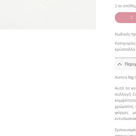
2 σε απόθε
Κωδικός πρ
Κατηγορίες
κρύσταλλα
Περι
Aurora Big 
Αυτά τα κο
συλλογή Co
κομψότητ
χρώματος. 
φόρμες μ
εντυπωσιακ
Εμπνευσμέ
αποχρώσει