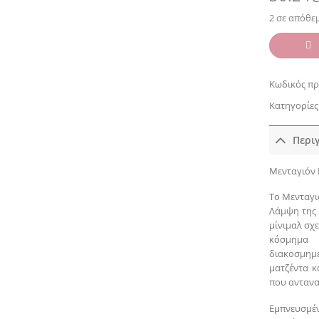
2 σε απόθε
Κωδικός πρ
Κατηγορίες
Περι
Μενταγιόν 
Το Μενταγι
Λάμψη της 
μίνιμαλ σχ
κόσμημα 
διακοσμημέ
ματζέντα κ
που αντανα
Εμπνευσμέ