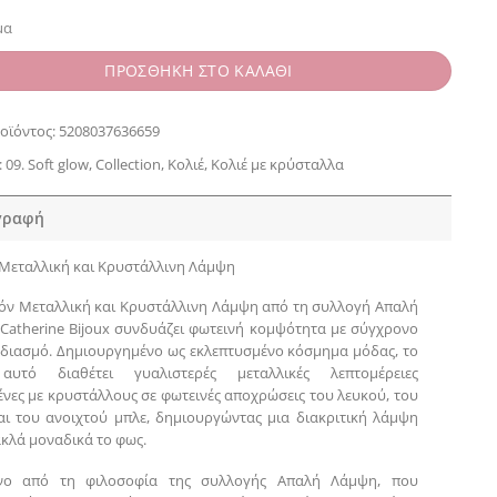
μα
ΠΡΟΣΘΗΚΗ ΣΤΟ ΚΑΛΑΘΙ
οϊόντος:
5208037636659
:
09. Soft glow
,
Collection
,
Κολιέ
,
Κολιέ με κρύσταλλα
γραφή
Μεταλλική και Κρυστάλλινη Λάμψη
όν Μεταλλική και Κρυστάλλινη Λάμψη από τη συλλογή Απαλή
Catherine Bijoux συνδυάζει φωτεινή κομψότητα με σύγχρονο
εδιασμό. Δημιουργημένο ως εκλεπτυσμένο κόσμημα μόδας, το
αυτό διαθέτει γυαλιστερές μεταλλικές λεπτομέρειες
νες με κρυστάλλους σε φωτεινές αποχρώσεις του λευκού, του
αι του ανοιχτού μπλε, δημιουργώντας μια διακριτική λάμψη
κλά μοναδικά το φως.
νο από τη φιλοσοφία της συλλογής Απαλή Λάμψη, που