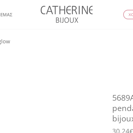
 ΕΜΑΣ
Χ
 glow
5689A
penda
bijou
30.24