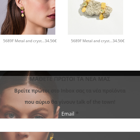
+
+
34.56
€
34.56
€
5689F Metal and crystal shine χειροποίητα σκουλαρίκια Catherine bijoux Φούξια
5689F Metal and crystal shine χειροποίητα σκουλαρίκια Catherine bijoux Κίτρινο
ΜΑΘΕΤΕ ΠΡΩΤΟΙ ΤΑ ΝΕΑ ΜΑΣ
Bρείτε πρώτοι στο Inbox σας τα νέα προϊόντα
που αύριο θα γίνουν talk of the town!
*
Email