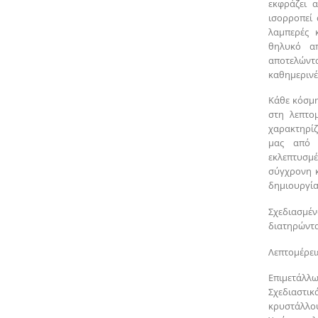
εκφράζει 
ισορροπεί 
λαμπερές 
θηλυκό απ
αποτελώντα
καθημερινές
Κάθε κόσμη
στη λεπτομ
χαρακτηρίζε
μας από 
εκλεπτυσ
σύγχρονη 
δημιουργία
Σχεδιασμέ
διατηρώντα
Λεπτομέρειε
Επιμετάλλω
Σχεδιαστι
κρυστάλλο