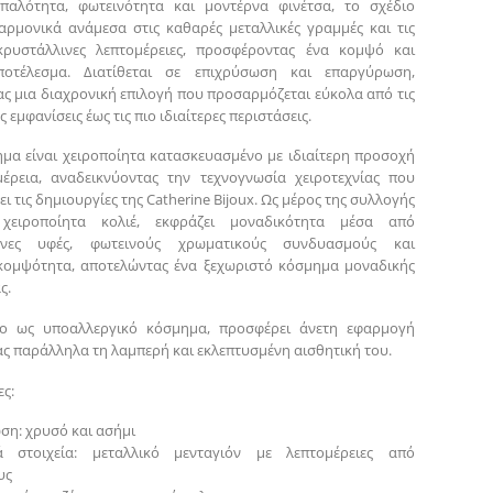
απαλότητα, φωτεινότητα και μοντέρνα φινέτσα, το σχέδιο
αρμονικά ανάμεσα στις καθαρές μεταλλικές γραμμές και τις
κρυστάλλινες λεπτομέρειες, προσφέροντας ένα κομψό και
οτέλεσμα. Διατίθεται σε επιχρύσωση και επαργύρωση,
ς μια διαχρονική επιλογή που προσαρμόζεται εύκολα από τις
 εμφανίσεις έως τις πιο ιδιαίτερες περιστάσεις.
μα είναι χειροποίητα κατασκευασμένο με ιδιαίτερη προσοχή
έρεια, αναδεικνύοντας την τεχνογνωσία χειροτεχνίας που
ι τις δημιουργίες της Catherine Bijoux. Ως μέρος της συλλογής
χειροποίητα κολιέ, εκφράζει μοναδικότητα μέσα από
μένες υφές, φωτεινούς χρωματικούς συνδυασμούς και
κομψότητα, αποτελώντας ένα ξεχωριστό κόσμημα μοναδικής
ς.
νο ως υποαλλεργικό κόσμημα, προσφέρει άνετη εφαρμογή
ς παράλληλα τη λαμπερή και εκλεπτυσμένη αισθητική του.
ς:
ση: χρυσό και ασήμι
κά στοιχεία: μεταλλικό μενταγιόν με λεπτομέρειες από
υς