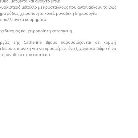
ευκό, ματζέντα και ανοιχτό μπλε
 γυαλιστερό μέταλλο με κρυστάλλους που αντανακλούν το φως
ημα μόδας, χειροποίητα κολιέ, μοναδική δημιουργία
 υποαλλεργικά κοσμήματα
σχεδιασμός και χειροποίητη κατασκευή
ργίες της Catherine Bijoux παρουσιάζονται σε κομψή
 δώρου, ιδανική για να προσφέρετε ένα ξεχωριστό δώρο ή να
άτι μοναδικό στον εαυτό σα