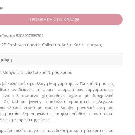
μα
ΠΡΟΣΘΗΚΗ ΣΤΟ ΚΑΛΑΘΙ
οϊόντος:
5208037639704
:
27. Fresh water pearls
,
Collection
,
Κολιέ
,
Κολιέ με πέρλες
γραφή
ά Μαργαριταριών Γλυκού Νερού Χρυσό
μψό κολιέ από τη συλλογή Μαργαριταριών Γλυκού Νερού της
Bijoux αναδεικνύει τη φυσική ομορφιά των μαργαριταριών
ένα εκλεπτυσμένο χειροποίητο σχέδιο με διαχρονικό
. Ως fashion jewerly, προβάλλει προσεκτικά επιλεγμένα
ρια γλυκού νερού με φυσική λάμψη, μοναδική υφή και
ασυμμετρία, δημιουργώντας μια φίνα σύνθεση εμπνευσμένη
θεντική ομορφιά της φύσης.
ριτάρι επιλέγεται για τη μοναδικότητα και τη διακριτική του