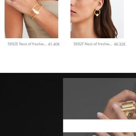
+
+
41.40
€
40.32
€
5692E Nest of freshwater pearl χειροποίητο βραχιόλι Catherine bijoux Χρυσό
5692F Nest of freshwater pearl χειροποίητα σκουλαρίκια Catherine bijoux Χρυσό