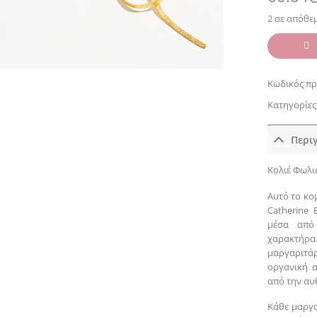
2 σε απόθε
Κωδικός πρ
Κατηγορίες
Περι
Κολιέ Φωλι
Αυτό το κο
Catherine 
μέσα από 
χαρακτήρα
μαργαριτά
οργανική 
από την αυ
Κάθε μαργα