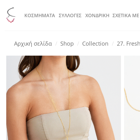
Μετάβαση
στο
KOΣΜΗΜΑΤΑ
ΣΥΛΛΟΓΕΣ
ΧΟΝΔΡΙΚΗ
ΣΧΕΤΙΚΑ ΜΕ
περιεχόμενο
Αρχική σελίδα
/
Shop
/
Collection
/
27. Fres