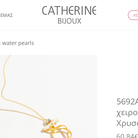
 ΕΜΑΣ
Χ
h water pearls
5692A
χειρο
Χρυσ
60.84