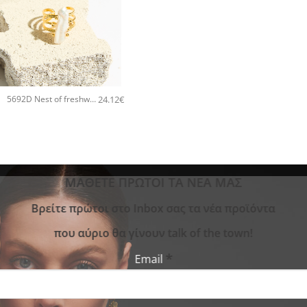
+
24.12
€
5692D Nest of freshwater pearl χειροποίητο δαχτυλιδι Catherine bijoux Χρυσό
ΜΑΘΕΤΕ ΠΡΩΤΟΙ ΤΑ ΝΕΑ ΜΑΣ
Bρείτε πρώτοι στο Inbox σας τα νέα προϊόντα
που αύριο θα γίνουν talk of the town!
*
Email