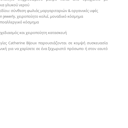
ια γλυκού νερού
χεδίου: σύνθεση φωλιάς μαργαριταριών & οργανικές υφές
on jewerly, χειροποίητο κολιέ, μοναδικό κόσμημα
 υποαλλεργικό κόσμημα
σχεδιασμός και χειροποίητη κατασκευή
γίες Catherine Bijoux παρουσιάζονται σε κομψή συσκευασία
νική για να χαρίσετε σε ένα ξεχωριστό πρόσωπο ή στον εαυτό