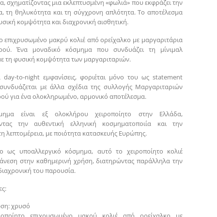
α, σχηματίζοντας μια εκλεπτυσμένη «φωλιά» που εκφράζει την
, τη θηλυκότητα και τη σύγχρονη απλότητα. Το αποτέλεσμα
υσική κομψότητα και διαχρονική αισθητική.
ο επιχρυσωμένο μακρύ κολιέ από ορείχαλκο με μαργαριτάρια
ρού. Ένα μοναδικό κόσμημα που συνδυάζει τη μίνιμαλ
με τη φυσική κομψότητα των μαργαριταριών.
α day-to-night εμφανίσεις, φοριέται μόνο του ως statement
 συνδυάζεται με άλλα σχέδια της συλλογής Μαργαριταριών
ού για ένα ολοκληρωμένο, αρμονικό αποτέλεσμα.
μημα είναι εξ ολοκλήρου χειροποίητο στην Ελλάδα,
ντας την αυθεντική ελληνική κοσμηματοποιία και την
η λεπτομέρεια, με ποιότητα κατασκευής Ευρώπης.
νο ως υποαλλεργικό κόσμημα, αυτό το χειροποίητο κολιέ
άνεση στην καθημερινή χρήση, διατηρώντας παράλληλα την
διαχρονική του παρουσία.
ς:
ση: χρυσό
ιροποίητο επιχρυσωμένο μακρύ κολιέ από ορείχαλκο με