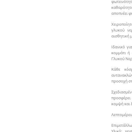
φωτεινότητ
καθαρότητα
αποπνέει φ
Χειροποίητ
γλυκού νε
αισθητική 
Ιδανικό γι
κομμάτι ή
Γλυκού Νερ
Κάθε κόσ
αντανακλώ
προσοχή στ
Σχεδιασμέ
προσφέρει 
κομψή και 
Λεπτομέρειε
Επιμετάλλω
Υλικό: χε