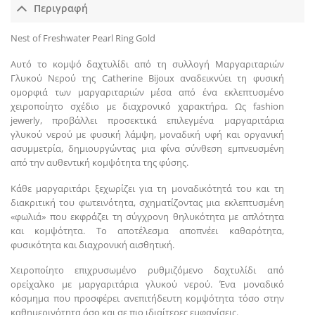
Περιγραφή
Nest of Freshwater Pearl Ring Gold
Αυτό το κομψό δαχτυλίδι από τη συλλογή Μαργαριταριών
Γλυκού Νερού της Catherine Bijoux αναδεικνύει τη φυσική
ομορφιά των μαργαριταριών μέσα από ένα εκλεπτυσμένο
χειροποίητο σχέδιο με διαχρονικό χαρακτήρα. Ως fashion
jewerly, προβάλλει προσεκτικά επιλεγμένα μαργαριτάρια
γλυκού νερού με φυσική λάμψη, μοναδική υφή και οργανική
ασυμμετρία, δημιουργώντας μια φίνα σύνθεση εμπνευσμένη
από την αυθεντική κομψότητα της φύσης.
Κάθε μαργαριτάρι ξεχωρίζει για τη μοναδικότητά του και τη
διακριτική του φωτεινότητα, σχηματίζοντας μια εκλεπτυσμένη
«φωλιά» που εκφράζει τη σύγχρονη θηλυκότητα με απλότητα
και κομψότητα. Το αποτέλεσμα αποπνέει καθαρότητα,
φυσικότητα και διαχρονική αισθητική.
Χειροποίητο επιχρυσωμένο ρυθμιζόμενο δαχτυλίδι από
ορείχαλκο με μαργαριτάρια γλυκού νερού. Ένα μοναδικό
κόσμημα που προσφέρει ανεπιτήδευτη κομψότητα τόσο στην
καθημερινότητα όσο και σε πιο ιδιαίτερες εμφανίσεις.