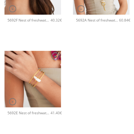
+
+
5692F Nest of freshwater pearl χειροποίητα σκουλαρίκια Catherine bijoux Χρυσό
5692A Nest of freshwater pearl χειροποίητο κολιέ Catherine bijoux Χρυσό
40.32
€
60.84
€
+
5692E Nest of freshwater pearl χειροποίητο βραχιόλι Catherine bijoux Χρυσό
41.40
€