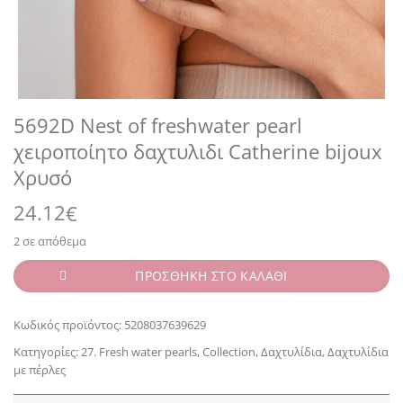
5692D Nest of freshwater pearl
χειροποίητο δαχτυλιδι Catherine bijoux
Χρυσό
24.12
€
2 σε απόθεμα
ΠΡΟΣΘΗΚΗ ΣΤΟ ΚΑΛΑΘΙ
Κωδικός προϊόντος:
5208037639629
Κατηγορίες:
27. Fresh water pearls
,
Collection
,
Δαχτυλίδια
,
Δαχτυλίδια
με πέρλες