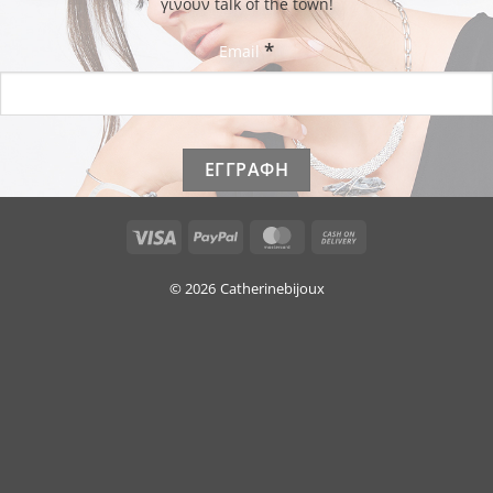
γίνουν talk of the town!
*
Email
Visa
PayPal
MasterCard
Cash
On
Delivery
© 2026
Catherinebijoux