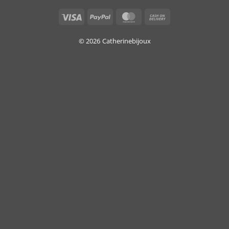
Visa
PayPal
MasterCard
Cash
On
Delivery
© 2026
Catherinebijoux