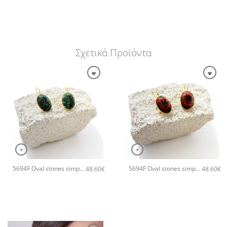
Σχετικά Προϊόντα
+
+
5694F Oval stones simple χειροποίητα σκουλαρίκια Catherine bijoux Πράσινο
5694F Oval stones simple χειροποίητα σκουλαρίκια Catherine bijoux Πορτοκαλί
48.60
€
48.60
€