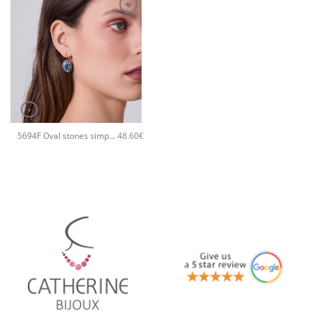
+
5694F Oval stones simple χειροποίητα σκουλαρίκια Catherine bijoux Τυρκουάζ
48.60
€