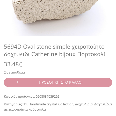
5694D Oval stone simple χειροποίητο
δαχτυλιδι Catherine bijoux Πορτοκαλί
33.48
€
2 σε απόθεμα
ΠΡΟΣΘΗΚΗ ΣΤΟ ΚΑΛΑΘΙ
Κωδικός προϊόντος:
5208037639292
Κατηγορίες:
11. Handmade crystal
,
Collection
,
Δαχτυλίδια
,
Δαχτυλίδια
με χειροποίητα κρύσταλλα