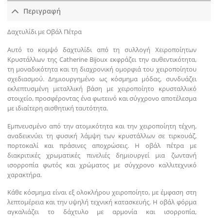
Περιγραφή
Δαχτυλίδι με Οβάλ Πέτρα
Αυτό το κομψό δαχτυλίδι από τη συλλογή Χειροποίητων
Κρυστάλλων της Catherine Bijoux εκφράζει την αυθεντικότητα,
τη μοναδικότητα και τη διαχρονική ομορφιά του χειροποίητου
σχεδιασμού. Δημιουργημένο ως κόσμημα μόδας, συνδυάζει
εκλεπτυσμένη μεταλλική βάση με χειροποίητο κρυσταλλικό
στοιχείο, προσφέροντας ένα φωτεινό και σύγχρονο αποτέλεσμα
με ιδιαίτερη αισθητική ταυτότητα.
Εμπνευσμένο από την ατομικότητα και την χειροποίητη τέχνη,
αναδεικνύει τη φυσική λάμψη των κρυστάλλων σε τιρκουάζ,
πορτοκαλί και πράσινες αποχρώσεις. Η οβάλ πέτρα με
διακριτικές χρωματικές πινελιές δημιουργεί μια ζωντανή
ισορροπία φωτός και χρώματος με σύγχρονο καλλιτεχνικό
χαρακτήρα.
Κάθε κόσμημα είναι εξ ολοκλήρου χειροποίητο, με έμφαση στη
λεπτομέρεια και την υψηλή τεχνική κατασκευής. Η οβάλ φόρμα
αγκαλιάζει το δάχτυλο με αρμονία και ισορροπία,