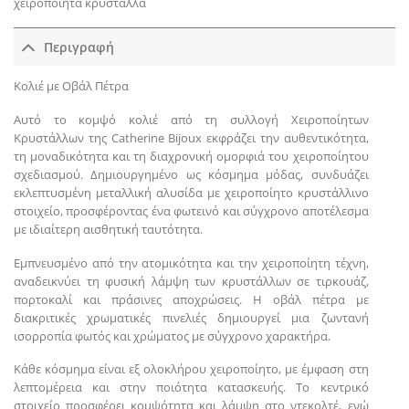
χειροποίητα κρύσταλλα
Περιγραφή
Κολιέ με Οβάλ Πέτρα
Αυτό το κομψό κολιέ από τη συλλογή Χειροποίητων
Κρυστάλλων της Catherine Bijoux εκφράζει την αυθεντικότητα,
τη μοναδικότητα και τη διαχρονική ομορφιά του χειροποίητου
σχεδιασμού. Δημιουργημένο ως κόσμημα μόδας, συνδυάζει
εκλεπτυσμένη μεταλλική αλυσίδα με χειροποίητο κρυστάλλινο
στοιχείο, προσφέροντας ένα φωτεινό και σύγχρονο αποτέλεσμα
με ιδιαίτερη αισθητική ταυτότητα.
Εμπνευσμένο από την ατομικότητα και την χειροποίητη τέχνη,
αναδεικνύει τη φυσική λάμψη των κρυστάλλων σε τιρκουάζ,
πορτοκαλί και πράσινες αποχρώσεις. Η οβάλ πέτρα με
διακριτικές χρωματικές πινελιές δημιουργεί μια ζωντανή
ισορροπία φωτός και χρώματος με σύγχρονο χαρακτήρα.
Κάθε κόσμημα είναι εξ ολοκλήρου χειροποίητο, με έμφαση στη
λεπτομέρεια και στην ποιότητα κατασκευής. Το κεντρικό
στοιχείο προσφέρει κομψότητα και λάμψη στο ντεκολτέ, ενώ