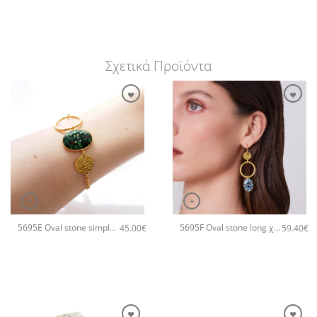
Σχετικά Προϊόντα
+
+
5695E Oval stone simple χειροποίητο βραχιόλι Catherine bijoux Πράσινο
5695F Oval stone long χειροποίητα σκουλαρίκια Catherine bijoux Τυρκουάζ
45.00
€
59.40
€