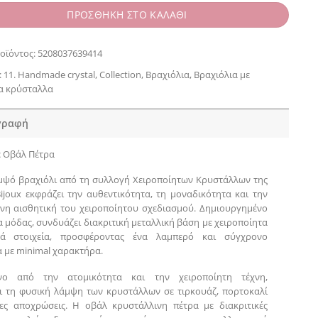
ΠΡΟΣΘΗΚΗ ΣΤΟ ΚΑΛΑΘΙ
οϊόντος:
5208037639414
:
11. Handmade crystal
,
Collection
,
Βραχιόλια
,
Βραχιόλια με
α κρύσταλλα
γραφή
ε Οβάλ Πέτρα
μψό βραχιόλι από τη συλλογή Χειροποίητων Κρυστάλλων της
Bijoux εκφράζει την αυθεντικότητα, τη μοναδικότητα και την
νη αισθητική του χειροποίητου σχεδιασμού. Δημιουργημένο
 μόδας, συνδυάζει διακριτική μεταλλική βάση με χειροποίητα
κά στοιχεία, προσφέροντας ένα λαμπερό και σύγχρονο
 με minimal χαρακτήρα.
νο από την ατομικότητα και την χειροποίητη τέχνη,
ι τη φυσική λάμψη των κρυστάλλων σε τιρκουάζ, πορτοκαλί
ες αποχρώσεις. Η οβάλ κρυστάλλινη πέτρα με διακριτικές