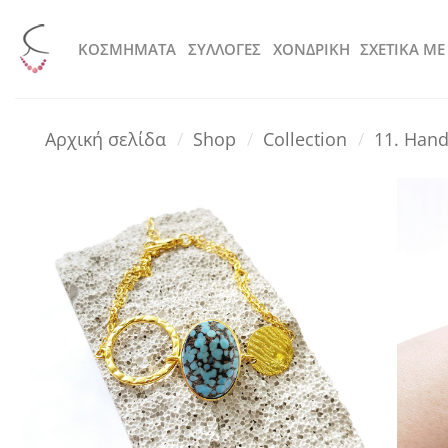
Μετάβαση
στο
KOΣΜΗΜΑΤΑ
ΣΥΛΛΟΓΕΣ
ΧΟΝΔΡΙΚΗ
ΣΧΕΤΙΚΑ ΜΕ
περιεχόμενο
Αρχική σελίδα
/
Shop
/
Collection
/
11. Hand