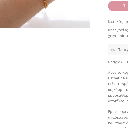
Κωδικός πρ
Κατηγορίες
χειροποίητ
Περι
Βραχιόλι μ
Αυτό το κο
Catherine 
εκλεπτυσμέ
ως κόσμημα
κρυσταλλι
αποτέλεσμα
Εμπνευσμέ
αναδεικνύε
και πράσιν