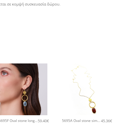
ται σε κομψή συσκευασία δώρου.
+
+
59.40
€
45.36
€
5695F Oval stone long χειροποίητα σκουλαρίκια Catherine bijoux Τυρκουάζ
5695A Oval stone simple pendant χειροποίητο κολιέ Catherine bijoux Πορτοκαλί