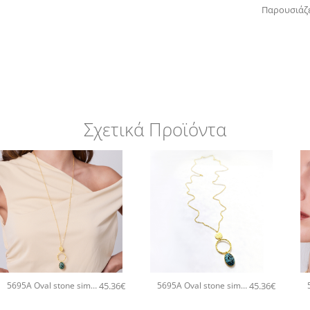
Παρουσιάζε
Σχετικά Προϊόντα
+
+
45.36
€
45.36
€
5695A Oval stone simple pendant χειροποίητο κολιέ Catherine bijoux Πράσινο
5695A Oval stone simple pendant χειροποίητο κολιέ Catherine bijoux Τυρκουάζ