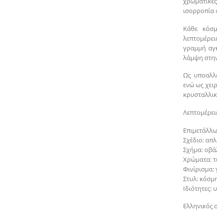
χρωματικέ
ισορροπία 
Κάθε κόσμ
λεπτομέρει
γραμμή αγκ
λάμψη στην
Ως υποαλλ
ενώ ως χει
κρυσταλλικ
Λεπτομέρειε
Επιμετάλλω
Σχέδιο: απ
Σχήμα: οβά
Χρώματα: τ
Φινίρισμα:
Στυλ: κόσμ
Ιδιότητες:
Ελληνικός 