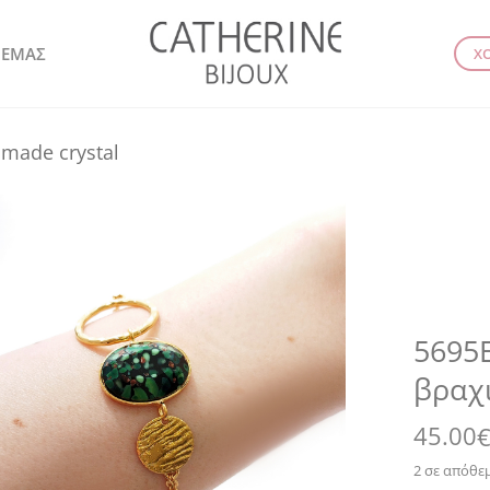
 ΕΜΑΣ
Χ
made crystal
5695E
βραχι
45.00
2 σε απόθε