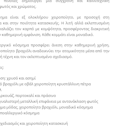
ς πινελιές δημιουργεί μια σύγχρονη και καλλιτεχνική
φωτός και χρώματος.
ημα είναι εξ ολοκλήρου χειροποίητο, με προσοχή στη
α και στην ποιότητα κατασκευής. Η λιτή αλλά εκλεπτυσμένη
αλιάζει τον καρπό με κομψότητα, προσφέροντας διακριτική
 καθημερινή εμφάνιση. Κάθε κομμάτι είναι μοναδικό.
εργικό κόσμημα προσφέρει άνεση στην καθημερινή χρήση,
ροποίητο βραχιόλι αναδεικνύει την ατομικότητα μέσα από την
ή τέχνη και τον εκλεπτυσμένο σχεδιασμό.
ς:
ση: χρυσό και ασημί
λό βραχιόλι με οβάλ χειροποίητη κρυστάλλινη πέτρα
λ
ιρκουάζ, πορτοκαλί και πράσινο
 γυαλιστερή μεταλλική επιφάνεια με αντανάκλαση φωτός
ημα μόδας, χειροποίητο βραχιόλι, μοναδικό κόσμημα
 υποαλλεργικό κόσμημα
σχεδιασμός και χειροποίητη κατασκευή