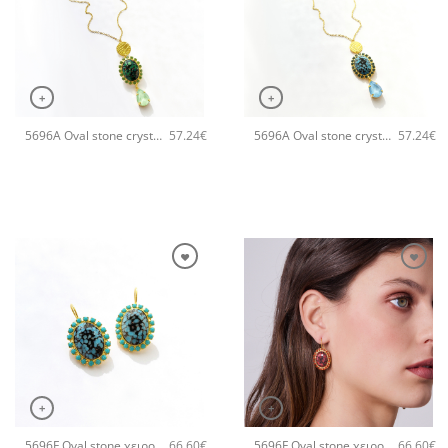
+
+
5696A Oval stone crystal pendant χειροποίητο κολιέ Catherine bijoux Πράσινο
5696A Oval stone crystal pendant χειροποίητο κολιέ Catherine bijoux Τυρκουάζ
57.24
€
57.24
€
+
+
5696F Oval stone χειροποίητα σκουλαρίκια Catherine bijoux Τυρκουάζ
5696F Oval stone χειροποίητα σκουλαρίκια Catherine bijoux Πορτοκαλί
66.60
€
66.60
€