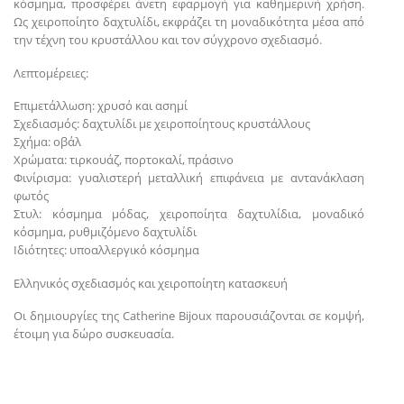
κόσμημα, προσφέρει άνετη εφαρμογή για καθημερινή χρήση.
Ως χειροποίητο δαχτυλίδι, εκφράζει τη μοναδικότητα μέσα από
την τέχνη του κρυστάλλου και τον σύγχρονο σχεδιασμό.
Λεπτομέρειες:
Επιμετάλλωση: χρυσό και ασημί
Σχεδιασμός: δαχτυλίδι με χειροποίητους κρυστάλλους
Σχήμα: οβάλ
Χρώματα: τιρκουάζ, πορτοκαλί, πράσινο
Φινίρισμα: γυαλιστερή μεταλλική επιφάνεια με αντανάκλαση
φωτός
Στυλ: κόσμημα μόδας, χειροποίητα δαχτυλίδια, μοναδικό
κόσμημα, ρυθμιζόμενο δαχτυλίδι
Ιδιότητες: υποαλλεργικό κόσμημα
Ελληνικός σχεδιασμός και χειροποίητη κατασκευή
Οι δημιουργίες της Catherine Bijoux παρουσιάζονται σε κομψή,
έτοιμη για δώρο συσκευασία.