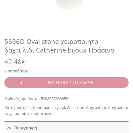
5696D Oval stone χειροποίητο
δαχτυλιδι Catherine bijoux Πράσινο
42.48
€
2 σε απόθεμα
ΠΡΟΣΘΗΚΗ ΣΤΟ ΚΑΛΑΘΙ
Κωδικός προϊόντος:
5208037639452
Κατηγορίες:
11. Handmade crystal
,
Collection
,
Δαχτυλίδια
,
Δαχτυλίδια
με χειροποίητα κρύσταλλα
Περιγραφή