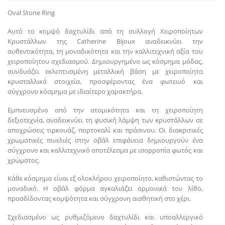
Oval Stone Ring
Αυτό το κομψό δαχτυλίδι από τη συλλογή Χειροποίητων
Κρυστάλλων της Catherine Bijoux αναδεικνύει την
αυθεντικότητα, τη μοναδικότητα και την καλλιτεχνική αξία του
χειροποίητου σχεδιασμού. Δημιουργημένο ως κόσμημα μόδας,
συνδυάζει εκλεπτυσμένη μεταλλική βάση με χειροποίητα
κρυσταλλικά στοιχεία, προσφέροντας ένα φωτεινό και
σύγχρονο κόσμημα με ιδιαίτερο χαρακτήρα.
Εμπνευσμένο από την ατομικότητα και τη χειροποίητη
δεξιοτεχνία, αναδεικνύει τη φυσική λάμψη των κρυστάλλων σε
αποχρώσεις τιρκουάζ, πορτοκαλί και πράσινου. Οι διακριτικές
χρωματικές πινελιές στην οβάλ επιφάνεια δημιουργούν ένα
σύγχρονο και καλλιτεχνικό αποτέλεσμα με ισορροπία φωτός και
χρώματος.
Κάθε κόσμημα είναι εξ ολοκλήρου χειροποίητο, καθιστώντας το
μοναδικό. Η οβάλ φόρμα αγκαλιάζει αρμονικά τον λίθο,
προσδίδοντας κομψότητα και σύγχρονη αισθητική στο χέρι.
Σχεδιασμένο ως ρυθμιζόμενο δαχτυλίδι και υποαλλεργικό