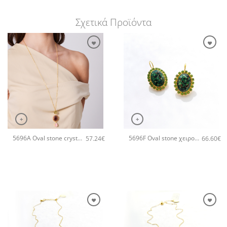
Σχετικά Προϊόντα
+
+
5696A Oval stone crystal pendant χειροποίητο κολιέ Catherine bijoux Πορτοκαλί
5696F Oval stone χειροποίητα σκουλαρίκια Catherine bijoux Πράσινο
57.24
€
66.60
€