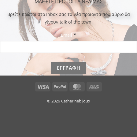
ΜΑΘΕΤΕ ΠΡΩΤΟΙ ΤΑ ΝΕΑ ΜΑΣ
Bρείτε πρώτοι στο Inbox σας τα νέα προϊόντα που αύριο θα
γίνουν talk of the town!
*
Email
Visa
PayPal
MasterCard
Cash
On
Delivery
© 2026
Catherinebijoux