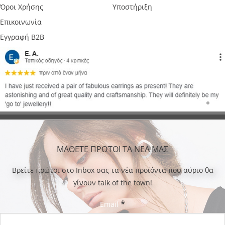
Όροι Χρήσης
Υποστήριξη
Επικοινωνία
Εγγραφή B2B
ΜΑΘΕΤΕ ΠΡΩΤΟΙ ΤΑ ΝΕΑ ΜΑΣ
Bρείτε πρώτοι στο Inbox σας τα νέα προϊόντα που αύριο θα
γίνουν talk of the town!
*
Email