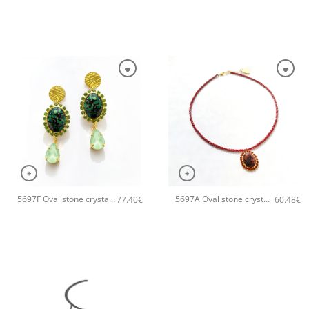
+
+
5697F Oval stone crystal χειροποίητα σκουλαρίκια Catherine bijoux Πράσινο
5697A Oval stone crystal χειροποίητο κολιέ Catherine bijoux Πορτοκαλί
77.40
€
60.48
€