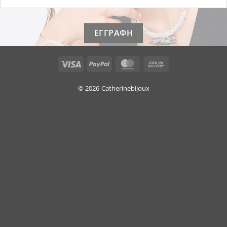
Visa
PayPal
MasterCard
Cash
On
Delivery
© 2026
Catherinebijoux