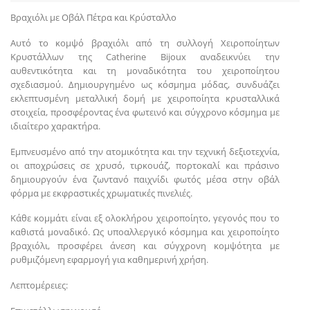
Βραχιόλι με Οβάλ Πέτρα και Κρύσταλλο
Αυτό το κομψό βραχιόλι από τη συλλογή Χειροποίητων
Κρυστάλλων της Catherine Bijoux αναδεικνύει την
αυθεντικότητα και τη μοναδικότητα του χειροποίητου
σχεδιασμού. Δημιουργημένο ως κόσμημα μόδας, συνδυάζει
εκλεπτυσμένη μεταλλική δομή με χειροποίητα κρυσταλλικά
στοιχεία, προσφέροντας ένα φωτεινό και σύγχρονο κόσμημα με
ιδιαίτερο χαρακτήρα.
Εμπνευσμένο από την ατομικότητα και την τεχνική δεξιοτεχνία,
οι αποχρώσεις σε χρυσό, τιρκουάζ, πορτοκαλί και πράσινο
δημιουργούν ένα ζωντανό παιχνίδι φωτός μέσα στην οβάλ
φόρμα με εκφραστικές χρωματικές πινελιές.
Κάθε κομμάτι είναι εξ ολοκλήρου χειροποίητο, γεγονός που το
καθιστά μοναδικό. Ως υποαλλεργικό κόσμημα και χειροποίητο
βραχιόλι, προσφέρει άνεση και σύγχρονη κομψότητα με
ρυθμιζόμενη εφαρμογή για καθημερινή χρήση.
Λεπτομέρειες: