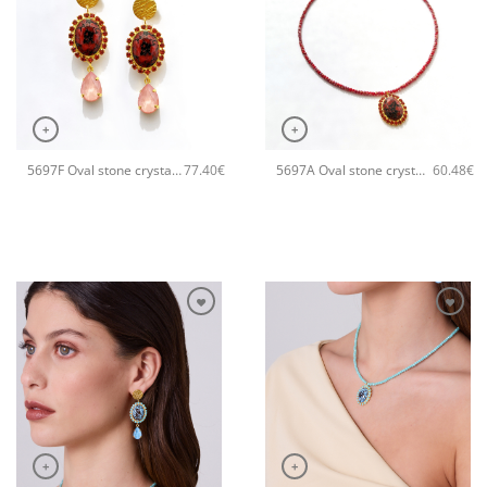
+
+
5697F Oval stone crystal χειροποίητα σκουλαρίκια Catherine bijoux Πορτοκαλί
5697A Oval stone crystal χειροποίητο κολιέ Catherine bijoux Πορτοκαλί
77.40
€
60.48
€
+
+