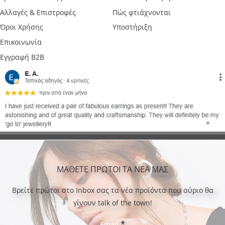
Αλλαγές & Επιστροφές
Πώς φτιάχνονται
Όροι Χρήσης
Υποστήριξη
Επικοινωνία
Εγγραφή B2B
ΜΑΘΕΤΕ ΠΡΩΤΟΙ ΤΑ ΝΕΑ ΜΑΣ
Bρείτε πρώτοι στο Inbox σας τα νέα προϊόντα που αύριο θα
γίνουν talk of the town!
*
Email