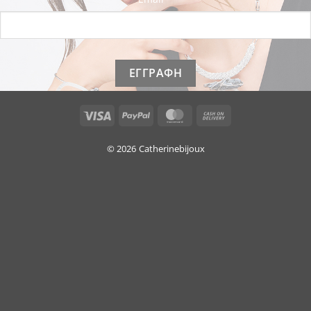
Visa
PayPal
MasterCard
Cash
On
Delivery
© 2026
Catherinebijoux