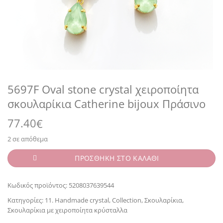
5697F Oval stone crystal χειροποίητα
σκουλαρίκια Catherine bijoux Πράσινο
77.40
€
2 σε απόθεμα
ΠΡΟΣΘΗΚΗ ΣΤΟ ΚΑΛΑΘΙ
Κωδικός προϊόντος:
5208037639544
Κατηγορίες:
11. Handmade crystal
,
Collection
,
Σκουλαρίκια
,
Σκουλαρίκια με χειροποίητα κρύσταλλα