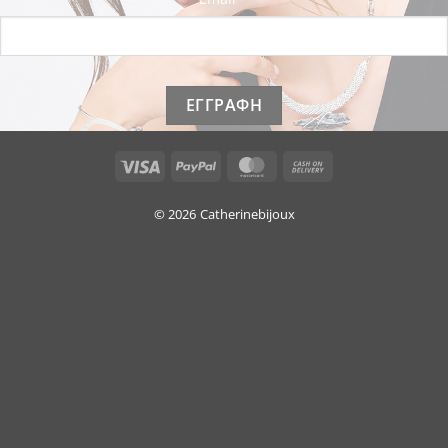
Visa
PayPal
MasterCard
Cash
On
Delivery
© 2026
Catherinebijoux