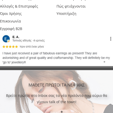
Αλλαγές & Επιστροφές
Πώς φτιάχνονται
Όροι Χρήσης
Υποστήριξη
Επικοινωνία
Εγγραφή B2B
ΜΑΘΕΤΕ ΠΡΩΤΟΙ ΤΑ ΝΕΑ ΜΑΣ
Bρείτε πρώτοι στο Inbox σας τα νέα προϊόντα που αύριο θα
γίνουν talk of the town!
*
Email