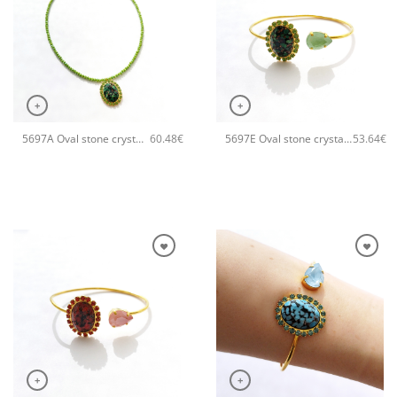
+
+
5697A Oval stone crystal χειροποίητο κολιέ Catherine bijoux Πράσινο
5697E Oval stone crystal χειροποίητο βραχιόλι Catherine bijoux Πράσινο
60.48
€
53.64
€
+
+