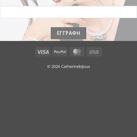
*
Email
Visa
PayPal
MasterCard
Cash
On
Delivery
© 2026
Catherinebijoux