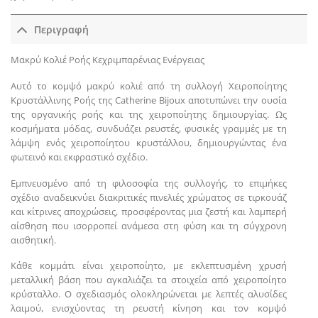
Περιγραφή
Μακρύ Κολιέ Ροής Κεχριμπαρένιας Ενέργειας
Αυτό το κομψό μακρύ κολιέ από τη συλλογή Χειροποίητης
Κρυστάλλινης Ροής της Catherine Bijoux αποτυπώνει την ουσία
της οργανικής ροής και της χειροποίητης δημιουργίας. Ως
κοσμήματα μόδας, συνδυάζει ρευστές, φυσικές γραμμές με τη
λάμψη ενός χειροποίητου κρυστάλλου, δημιουργώντας ένα
φωτεινό και εκφραστικό σχέδιο.
Εμπνευσμένο από τη φιλοσοφία της συλλογής, το επιμήκες
σχέδιο αναδεικνύει διακριτικές πινελιές χρώματος σε τιρκουάζ
και κίτρινες αποχρώσεις, προσφέροντας μια ζεστή και λαμπερή
αίσθηση που ισορροπεί ανάμεσα στη φύση και τη σύγχρονη
αισθητική.
Κάθε κομμάτι είναι χειροποίητο, με εκλεπτυσμένη χρυσή
μεταλλική βάση που αγκαλιάζει τα στοιχεία από χειροποίητο
κρύσταλλο. Ο σχεδιασμός ολοκληρώνεται με λεπτές αλυσίδες
λαιμού, ενισχύοντας τη ρευστή κίνηση και τον κομψό