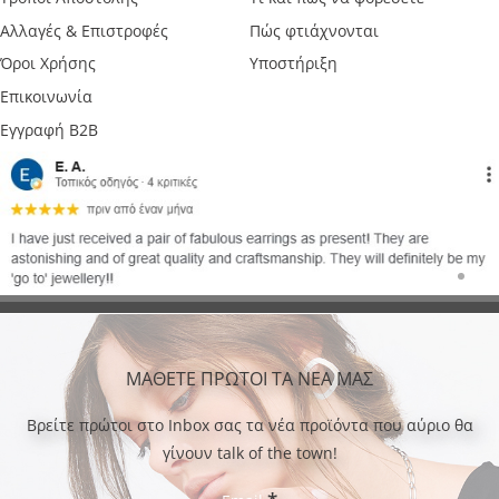
Αλλαγές & Επιστροφές
Πώς φτιάχνονται
Όροι Χρήσης
Υποστήριξη
Επικοινωνία
Εγγραφή B2B
ΜΑΘΕΤΕ ΠΡΩΤΟΙ ΤΑ ΝΕΑ ΜΑΣ
Bρείτε πρώτοι στο Inbox σας τα νέα προϊόντα που αύριο θα
γίνουν talk of the town!