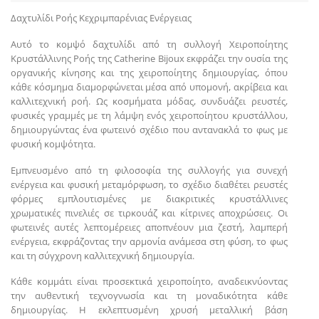
Δαχτυλίδι Ροής Κεχριμπαρένιας Ενέργειας
Αυτό το κομψό δαχτυλίδι από τη συλλογή Χειροποίητης
Κρυστάλλινης Ροής της Catherine Bijoux εκφράζει την ουσία της
οργανικής κίνησης και της χειροποίητης δημιουργίας, όπου
κάθε κόσμημα διαμορφώνεται μέσα από υπομονή, ακρίβεια και
καλλιτεχνική ροή. Ως κοσμήματα μόδας, συνδυάζει ρευστές,
φυσικές γραμμές με τη λάμψη ενός χειροποίητου κρυστάλλου,
δημιουργώντας ένα φωτεινό σχέδιο που αντανακλά το φως με
φυσική κομψότητα.
Εμπνευσμένο από τη φιλοσοφία της συλλογής για συνεχή
ενέργεια και φυσική μεταμόρφωση, το σχέδιο διαθέτει ρευστές
φόρμες εμπλουτισμένες με διακριτικές κρυστάλλινες
χρωματικές πινελιές σε τιρκουάζ και κίτρινες αποχρώσεις. Οι
φωτεινές αυτές λεπτομέρειες αποπνέουν μια ζεστή, λαμπερή
ενέργεια, εκφράζοντας την αρμονία ανάμεσα στη φύση, το φως
και τη σύγχρονη καλλιτεχνική δημιουργία.
Κάθε κομμάτι είναι προσεκτικά χειροποίητο, αναδεικνύοντας
την αυθεντική τεχνογνωσία και τη μοναδικότητα κάθε
δημιουργίας. Η εκλεπτυσμένη χρυσή μεταλλική βάση