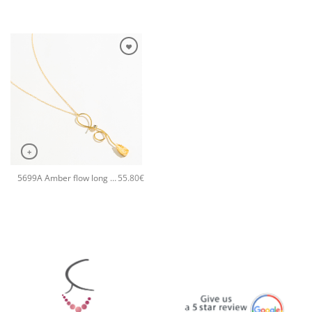
+
5699A Amber flow long pendant χειροποίητο κολιέ Catherine bijoux Κίτρινο
55.80
€