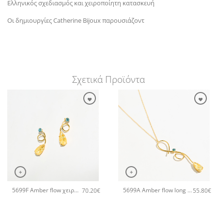
Ελληνικός σχεδιασμός και χειροποίητη κατασκευή
Οι δημιουργίες Catherine Bijoux παρουσιάζοντ
Σχετικά Προϊόντα
+
+
5699F Amber flow χειροποίητα σκουλαρίκια Catherine bijoux Τυρκουάζ
5699A Amber flow long pendant χειροποίητο κολιέ Catherine bijoux Τυρκουάζ
70.20
€
55.80
€