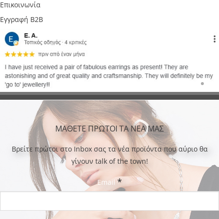
Επικοινωνία
Εγγραφή B2B
ΜΑΘΕΤΕ ΠΡΩΤΟΙ ΤΑ ΝΕΑ ΜΑΣ
Bρείτε πρώτοι στο Inbox σας τα νέα προϊόντα που αύριο θα
γίνουν talk of the town!
*
Email