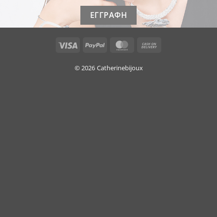
Visa
PayPal
MasterCard
Cash
On
Delivery
© 2026
Catherinebijoux