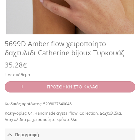
5699D Amber flow χειροποίητο
δαχτυλιδι Catherine bijoux Τυρκουάζ
35.28
€
1 σε απόθεμα
ΠΡΟΣΘΗΚΗ ΣΤΟ ΚΑΛΑΘΙ
Κωδικός προϊόντος:
5208037640045
Κατηγορίες:
04. Handmade crystal flow
,
Collection
,
Δαχτυλίδια
,
Δαχτυλίδια με χειροποίητα κρύσταλλα
Περιγραφή