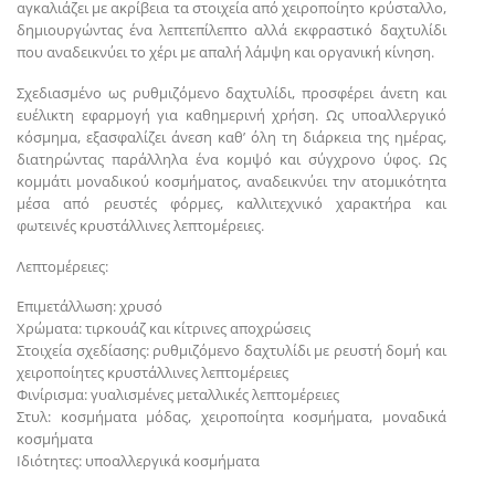
αγκαλιάζει με ακρίβεια τα στοιχεία από χειροποίητο κρύσταλλο,
δημιουργώντας ένα λεπτεπίλεπτο αλλά εκφραστικό δαχτυλίδι
που αναδεικνύει το χέρι με απαλή λάμψη και οργανική κίνηση.
Σχεδιασμένο ως ρυθμιζόμενο δαχτυλίδι, προσφέρει άνετη και
ευέλικτη εφαρμογή για καθημερινή χρήση. Ως υποαλλεργικό
κόσμημα, εξασφαλίζει άνεση καθ’ όλη τη διάρκεια της ημέρας,
διατηρώντας παράλληλα ένα κομψό και σύγχρονο ύφος. Ως
κομμάτι μοναδικού κοσμήματος, αναδεικνύει την ατομικότητα
μέσα από ρευστές φόρμες, καλλιτεχνικό χαρακτήρα και
φωτεινές κρυστάλλινες λεπτομέρειες.
Λεπτομέρειες:
Επιμετάλλωση: χρυσό
Χρώματα: τιρκουάζ και κίτρινες αποχρώσεις
Στοιχεία σχεδίασης: ρυθμιζόμενο δαχτυλίδι με ρευστή δομή και
χειροποίητες κρυστάλλινες λεπτομέρειες
Φινίρισμα: γυαλισμένες μεταλλικές λεπτομέρειες
Στυλ: κοσμήματα μόδας, χειροποίητα κοσμήματα, μοναδικά
κοσμήματα
Ιδιότητες: υποαλλεργικά κοσμήματα