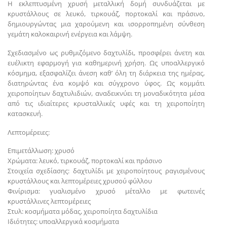
Η εκλεπτυσμένη χρυσή μεταλλική δομή συνδυάζεται με
κρυστάλλους σε λευκό, τιρκουάζ, πορτοκαλί και πράσινο,
δημιουργώντας μια χαρούμενη και ισορροπημένη σύνθεση
γεμάτη καλοκαιρινή ενέργεια και λάμψη.
Σχεδιασμένο ως ρυθμιζόμενο δαχτυλίδι, προσφέρει άνετη και
ευέλικτη εφαρμογή για καθημερινή χρήση. Ως υποαλλεργικό
κόσμημα, εξασφαλίζει άνεση καθ’ όλη τη διάρκεια της ημέρας,
διατηρώντας ένα κομψό και σύγχρονο ύφος. Ως κομμάτι
χειροποίητων δαχτυλιδιών, αναδεικνύει τη μοναδικότητα μέσα
από τις ιδιαίτερες κρυσταλλικές υφές και τη χειροποίητη
κατασκευή.
Λεπτομέρειες:
Επιμετάλλωση: χρυσό
Χρώματα: λευκό, τιρκουάζ, πορτοκαλί και πράσινο
Στοιχεία σχεδίασης: δαχτυλίδι με χειροποίητους ραγισμένους
κρυστάλλους και λεπτομέρειες χρυσού φύλλου
Φινίρισμα: γυαλισμένο χρυσό μέταλλο με φωτεινές
κρυστάλλινες λεπτομέρειες
Στυλ: κοσμήματα μόδας, χειροποίητα δαχτυλίδια
Ιδιότητες: υποαλλεργικά κοσμήματα