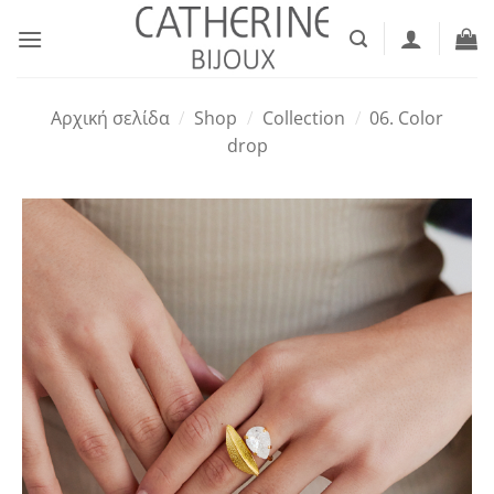
Μετάβαση
στο
περιεχόμενο
Αρχική σελίδα
/
Shop
/
Collection
/
06. Color
drop