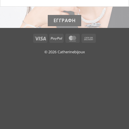
Visa
PayPal
MasterCard
Cash
On
Delivery
© 2026
Catherinebijoux