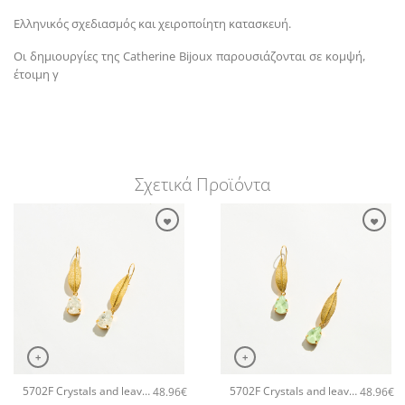
Ελληνικός σχεδιασμός και χειροποίητη κατασκευή.
Οι δημιουργίες της Catherine Bijoux παρουσιάζονται σε κομψή,
έτοιμη γ
Σχετικά Προϊόντα
+
+
5702F Crystals and leaves small χειροποίητα σκουλαρίκια Catherine bijoux Άσπρο
5702F Crystals and leaves small χειροποίητα σκουλαρίκια Catherine bijoux Πράσινο
48.96
€
48.96
€