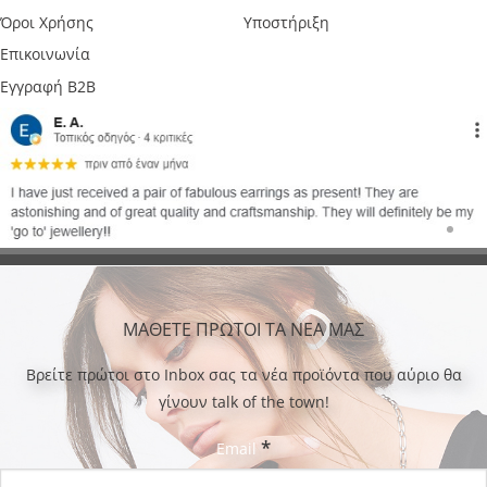
Όροι Χρήσης
Υποστήριξη
Επικοινωνία
Εγγραφή B2B
ΜΑΘΕΤΕ ΠΡΩΤΟΙ ΤΑ ΝΕΑ ΜΑΣ
Bρείτε πρώτοι στο Inbox σας τα νέα προϊόντα που αύριο θα
γίνουν talk of the town!
*
Email