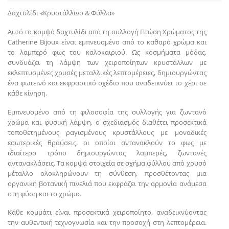
Δαχτυλίδι «Κρυστάλλινο & Φύλλα»
Αυτό το κομψό δαχτυλίδι από τη συλλογή Πτώση Χρώματος της
Catherine Bijoux είναι εμπνευσμένο από το καθαρό χρώμα και
το λαμπερό φως του καλοκαιριού. Ως κοσμήματα μόδας,
συνδυάζει τη λάμψη των χειροποίητων κρυστάλλων με
εκλεπτυσμένες χρυσές μεταλλικές λεπτομέρειες, δημιουργώντας
ένα φωτεινό και εκφραστικό σχέδιο που αναδεικνύει το χέρι σε
κάθε κίνηση.
Εμπνευσμένο από τη φιλοσοφία της συλλογής για ζωντανό
χρώμα και φυσική λάμψη, ο σχεδιασμός διαθέτει προσεκτικά
τοποθετημένους ραγισμένους κρυστάλλους με μοναδικές
εσωτερικές θραύσεις, οι οποίοι αντανακλούν το φως με
ιδιαίτερο τρόπο δημιουργώντας λαμπερές, ζωντανές
αντανακλάσεις. Τα κομψά στοιχεία σε σχήμα φύλλου από χρυσό
μέταλλο ολοκληρώνουν τη σύνθεση, προσθέτοντας μια
οργανική βοτανική πινελιά που εκφράζει την αρμονία ανάμεσα
στη φύση και το χρώμα.
Κάθε κομμάτι είναι προσεκτικά χειροποίητο, αναδεικνύοντας
την αυθεντική τεχνογνωσία και την προσοχή στη λεπτομέρεια.