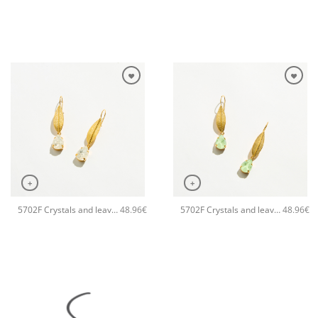
+
+
5702F Crystals and leaves small χειροποίητα σκουλαρίκια Catherine bijoux Άσπρο
5702F Crystals and leaves small χειροποίητα σκουλαρίκια Catherine bijoux Πράσινο
48.96
€
48.96
€