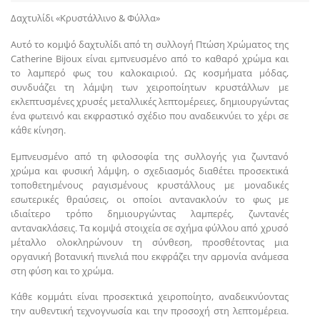
Δαχτυλίδι «Κρυστάλλινο & Φύλλα»
Αυτό το κομψό δαχτυλίδι από τη συλλογή Πτώση Χρώματος της
Catherine Bijoux είναι εμπνευσμένο από το καθαρό χρώμα και
το λαμπερό φως του καλοκαιριού. Ως κοσμήματα μόδας,
συνδυάζει τη λάμψη των χειροποίητων κρυστάλλων με
εκλεπτυσμένες χρυσές μεταλλικές λεπτομέρειες, δημιουργώντας
ένα φωτεινό και εκφραστικό σχέδιο που αναδεικνύει το χέρι σε
κάθε κίνηση.
Εμπνευσμένο από τη φιλοσοφία της συλλογής για ζωντανό
χρώμα και φυσική λάμψη, ο σχεδιασμός διαθέτει προσεκτικά
τοποθετημένους ραγισμένους κρυστάλλους με μοναδικές
εσωτερικές θραύσεις, οι οποίοι αντανακλούν το φως με
ιδιαίτερο τρόπο δημιουργώντας λαμπερές, ζωντανές
αντανακλάσεις. Τα κομψά στοιχεία σε σχήμα φύλλου από χρυσό
μέταλλο ολοκληρώνουν τη σύνθεση, προσθέτοντας μια
οργανική βοτανική πινελιά που εκφράζει την αρμονία ανάμεσα
στη φύση και το χρώμα.
Κάθε κομμάτι είναι προσεκτικά χειροποίητο, αναδεικνύοντας
την αυθεντική τεχνογνωσία και την προσοχή στη λεπτομέρεια.