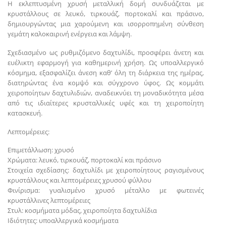
Η εκλεπτυσμένη χρυσή μεταλλική δομή συνδυάζεται με
κρυστάλλους σε λευκό, τιρκουάζ, πορτοκαλί και πράσινο,
δημιουργώντας μια χαρούμενη και ισορροπημένη σύνθεση
γεμάτη καλοκαιρινή ενέργεια και λάμψη.
Σχεδιασμένο ως ρυθμιζόμενο δαχτυλίδι, προσφέρει άνετη και
ευέλικτη εφαρμογή για καθημερινή χρήση. Ως υποαλλεργικό
κόσμημα, εξασφαλίζει άνεση καθ’ όλη τη διάρκεια της ημέρας,
διατηρώντας ένα κομψό και σύγχρονο ύφος. Ως κομμάτι
χειροποίητων δαχτυλιδιών, αναδεικνύει τη μοναδικότητα μέσα
από τις ιδιαίτερες κρυσταλλικές υφές και τη χειροποίητη
κατασκευή.
Λεπτομέρειες:
Επιμετάλλωση: χρυσό
Χρώματα: λευκό, τιρκουάζ, πορτοκαλί και πράσινο
Στοιχεία σχεδίασης: δαχτυλίδι με χειροποίητους ραγισμένους
κρυστάλλους και λεπτομέρειες χρυσού φύλλου
Φινίρισμα: γυαλισμένο χρυσό μέταλλο με φωτεινές
κρυστάλλινες λεπτομέρειες
Στυλ: κοσμήματα μόδας, χειροποίητα δαχτυλίδια
Ιδιότητες: υποαλλεργικά κοσμήματα