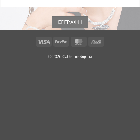
Visa
PayPal
MasterCard
Cash
On
Delivery
© 2026
Catherinebijoux