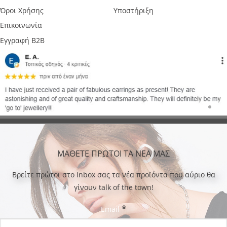
Όροι Χρήσης
Υποστήριξη
Επικοινωνία
Εγγραφή B2B
ΜΑΘΕΤΕ ΠΡΩΤΟΙ ΤΑ ΝΕΑ ΜΑΣ
Bρείτε πρώτοι στο Inbox σας τα νέα προϊόντα που αύριο θα
γίνουν talk of the town!
*
Email