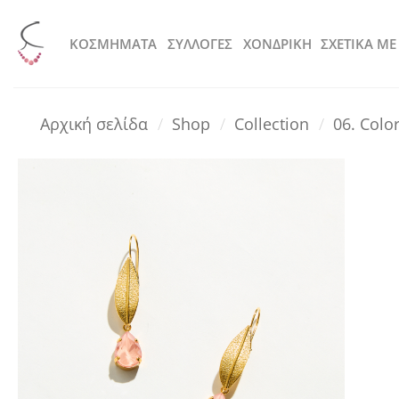
Μετάβαση
στο
KOΣΜΗΜΑΤΑ
ΣΥΛΛΟΓΕΣ
ΧΟΝΔΡΙΚΗ
ΣΧΕΤΙΚΑ ΜΕ
περιεχόμενο
Αρχική σελίδα
/
Shop
/
Collection
/
06. Colo