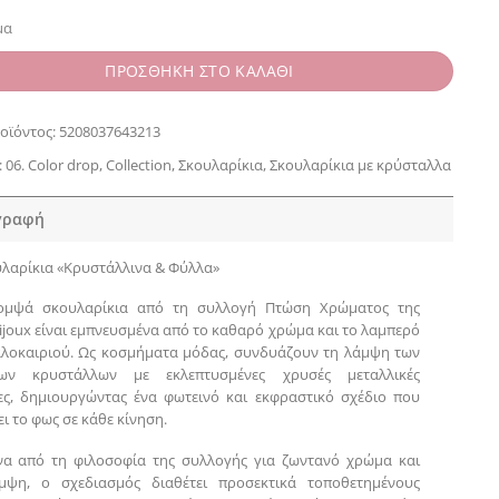
μα
ΠΡΟΣΘΗΚΗ ΣΤΟ ΚΑΛΑΘΙ
οϊόντος:
5208037643213
:
06. Color drop
,
Collection
,
Σκουλαρίκια
,
Σκουλαρίκια με κρύσταλλα
γραφή
λαρίκια «Κρυστάλλινα & Φύλλα»
ομψά σκουλαρίκια από τη συλλογή Πτώση Χρώματος της
Bijoux είναι εμπνευσμένα από το καθαρό χρώμα και το λαμπερό
λοκαιριού. Ως κοσμήματα μόδας, συνδυάζουν τη λάμψη των
των κρυστάλλων με εκλεπτυσμένες χρυσές μεταλλικές
ες, δημιουργώντας ένα φωτεινό και εκφραστικό σχέδιο που
ι το φως σε κάθε κίνηση.
να από τη φιλοσοφία της συλλογής για ζωντανό χρώμα και
μψη, ο σχεδιασμός διαθέτει προσεκτικά τοποθετημένους