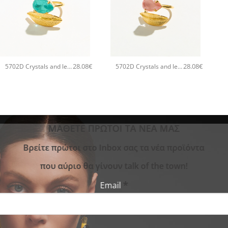
+
+
28.08
€
28.08
€
5702D Crystals and leaves χειροποίητο δαχτυλιδι Catherine bijoux Τυρκουάζ
5702D Crystals and leaves χειροποίητο δαχτυλιδι Catherine bijoux Πορτοκαλί
ΜΑΘΕΤΕ ΠΡΩΤΟΙ ΤΑ ΝΕΑ ΜΑΣ
Bρείτε πρώτοι στο Inbox σας τα νέα προϊόντα
που αύριο θα γίνουν talk of the town!
*
Email