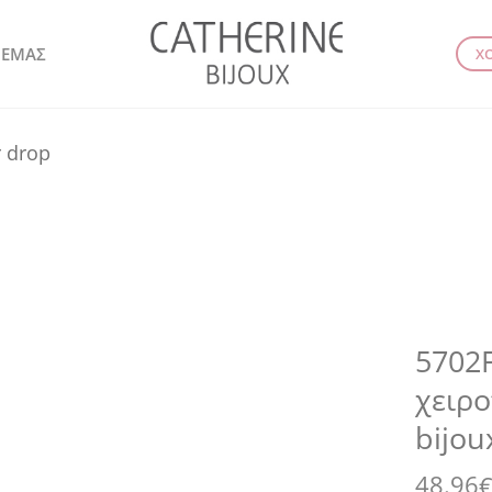
 ΕΜΑΣ
Χ
r drop
5702F
χειρο
bijou
48.96