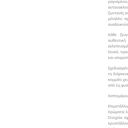
ραγισμένου
αντανακλο
ζωντανές α
μέταλλο πρ
αναδεικνύο
Κάθε ζευγ
αυθεντικ
εκλεπτυσμ
λευκό, τιρ
και ισορρο
Σχεδιασμέν
τη διάρκει
κομμάτι χε
από τις φυσ
Λεπτομέρειε
Επιμετάλλω
Χρώματα: λ
Στοιχεία σ
κρυστάλλου