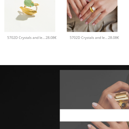
+
+
28.08
€
28.08
€
5702D Crystals and leaves χειροποίητο δαχτυλιδι Catherine bijoux Πράσινο
5702D Crystals and leaves χειροποίητο δαχτυλιδι Catherine bijoux Άσπρο