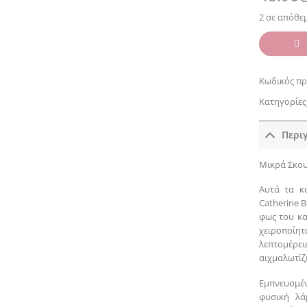
2 σε απόθε
Κωδικός πρ
Κατηγορίες
Περι
Μικρά Σκου
Αυτά τα κ
Catherine 
φως του κα
χειροποίη
λεπτομέρει
αιχμαλωτίζε
Εμπνευσμέ
φυσική λά