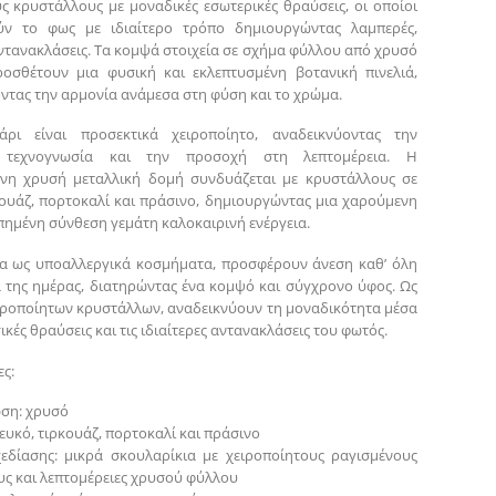
ς κρυστάλλους με μοναδικές εσωτερικές θραύσεις, οι οποίοι
ύν το φως με ιδιαίτερο τρόπο δημιουργώντας λαμπερές,
ντανακλάσεις. Τα κομψά στοιχεία σε σχήμα φύλλου από χρυσό
οσθέτουν μια φυσική και εκλεπτυσμένη βοτανική πινελιά,
ντας την αρμονία ανάμεσα στη φύση και το χρώμα.
άρι είναι προσεκτικά χειροποίητο, αναδεικνύοντας την
ή τεχνογνωσία και την προσοχή στη λεπτομέρεια. Η
ένη χρυσή μεταλλική δομή συνδυάζεται με κρυστάλλους σε
κουάζ, πορτοκαλί και πράσινο, δημιουργώντας μια χαρούμενη
πημένη σύνθεση γεμάτη καλοκαιρινή ενέργεια.
α ως υποαλλεργικά κοσμήματα, προσφέρουν άνεση καθ’ όλη
α της ημέρας, διατηρώντας ένα κομψό και σύγχρονο ύφος. Ως
ιροποίητων κρυστάλλων, αναδεικνύουν τη μοναδικότητα μέσα
ικές θραύσεις και τις ιδιαίτερες αντανακλάσεις του φωτός.
ς:
ση: χρυσό
ευκό, τιρκουάζ, πορτοκαλί και πράσινο
χεδίασης: μικρά σκουλαρίκια με χειροποίητους ραγισμένους
ς και λεπτομέρειες χρυσού φύλλου