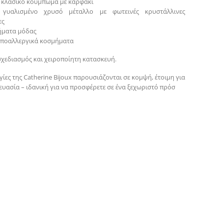
κλασικό κούμπωμα με καρφάκι
: γυαλισμένο χρυσό μέταλλο με φωτεινές κρυστάλλινες
ες
ήματα μόδας
 υποαλλεργικά κοσμήματα
σχεδιασμός και χειροποίητη κατασκευή.
ίες της Catherine Bijoux παρουσιάζονται σε κομψή, έτοιμη για
υασία – ιδανική για να προσφέρετε σε ένα ξεχωριστό πρόσ