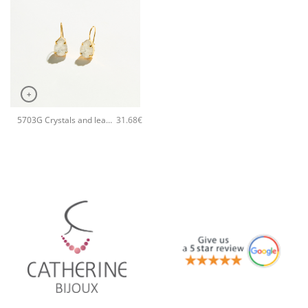
+
5703G Crystals and leaves tiny χειροποίητα σκουλαρίκια Catherine bijoux Άσπρο
31.68
€