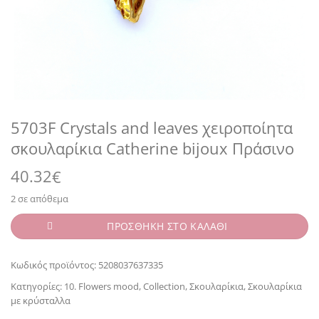
5703F Crystals and leaves χειροποίητα
σκουλαρίκια Catherine bijoux Πράσινο
40.32
€
2 σε απόθεμα
ΠΡΟΣΘΗΚΗ ΣΤΟ ΚΑΛΑΘΙ
Κωδικός προϊόντος:
5208037637335
Κατηγορίες:
10. Flowers mood
,
Collection
,
Σκουλαρίκια
,
Σκουλαρίκια
με κρύσταλλα