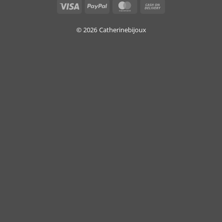
Visa
PayPal
MasterCard
Cash
On
Delivery
© 2026
Catherinebijoux