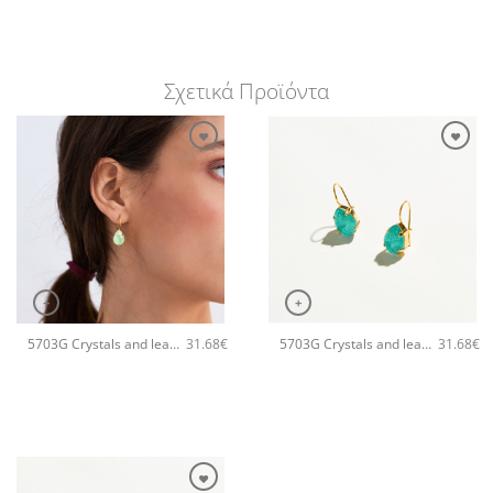
Σχετικά Προϊόντα
+
+
5703G Crystals and leaves tiny χειροποίητα σκουλαρίκια Catherine bijoux Πράσινο
5703G Crystals and leaves tiny χειροποίητα σκουλαρίκια Catherine bijoux Τυρκουάζ
31.68
€
31.68
€