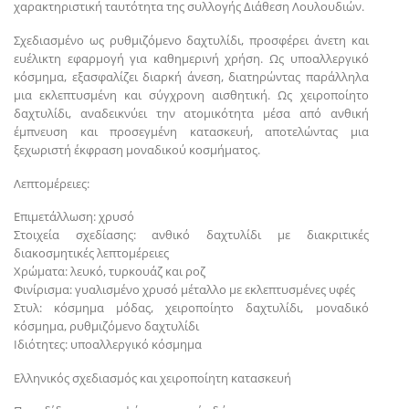
χαρακτηριστική ταυτότητα της συλλογής Διάθεση Λουλουδιών.
Σχεδιασμένο ως ρυθμιζόμενο δαχτυλίδι, προσφέρει άνετη και
ευέλικτη εφαρμογή για καθημερινή χρήση. Ως υποαλλεργικό
κόσμημα, εξασφαλίζει διαρκή άνεση, διατηρώντας παράλληλα
μια εκλεπτυσμένη και σύγχρονη αισθητική. Ως χειροποίητο
δαχτυλίδι, αναδεικνύει την ατομικότητα μέσα από ανθική
έμπνευση και προσεγμένη κατασκευή, αποτελώντας μια
ξεχωριστή έκφραση μοναδικού κοσμήματος.
Λεπτομέρειες:
Επιμετάλλωση: χρυσό
Στοιχεία σχεδίασης: ανθικό δαχτυλίδι με διακριτικές
διακοσμητικές λεπτομέρειες
Χρώματα: λευκό, τυρκουάζ και ροζ
Φινίρισμα: γυαλισμένο χρυσό μέταλλο με εκλεπτυσμένες υφές
Στυλ: κόσμημα μόδας, χειροποίητο δαχτυλίδι, μοναδικό
κόσμημα, ρυθμιζόμενο δαχτυλίδι
Ιδιότητες: υποαλλεργικό κόσμημα
Ελληνικός σχεδιασμός και χειροποίητη κατασκευή