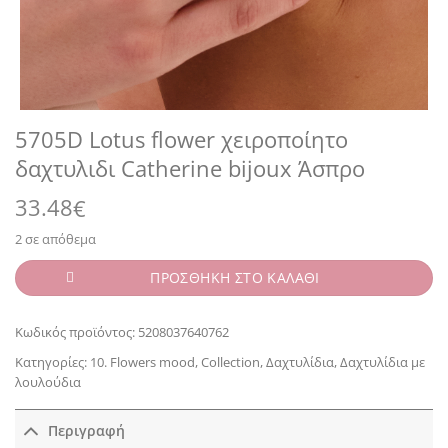
5705D Lotus flower χειροποίητο
δαχτυλιδι Catherine bijoux Άσπρο
33.48
€
2 σε απόθεμα
ΠΡΟΣΘΗΚΗ ΣΤΟ ΚΑΛΑΘΙ
Κωδικός προϊόντος:
5208037640762
Κατηγορίες:
10. Flowers mood
,
Collection
,
Δαχτυλίδια
,
Δαχτυλίδια με
λουλούδια
Περιγραφή