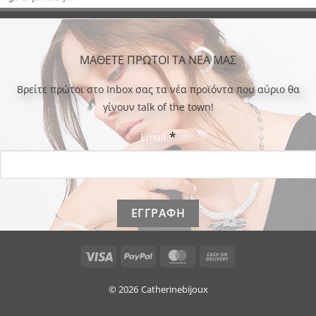
ΜΑΘΕΤΕ ΠΡΩΤΟΙ ΤΑ ΝΕΑ ΜΑΣ
Bρείτε πρώτοι στο Inbox σας τα νέα προϊόντα που αύριο θα
γίνουν talk of the town!
*
Email
Visa
PayPal
MasterCard
Cash
On
Delivery
© 2026
Catherinebijoux