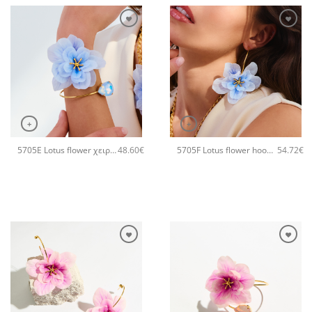
+
+
5705E Lotus flower χειροποίητο βραχιόλι Catherine bijoux Τυρκουάζ
5705F Lotus flower hoops χειροποίητα σκουλαρίκια Catherine bijoux Τυρκουάζ
48.60
€
54.72
€