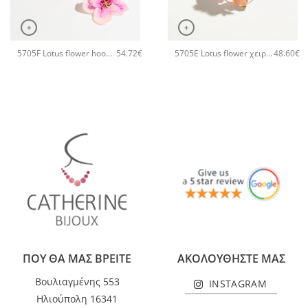
+
+
5705F Lotus flower hoops χειροποίητα σκουλαρίκια Catherine bijoux Ροζ
5705E Lotus flower χειροποίητο βραχιόλι Catherine bijoux Ροζ
54.72
€
48.60
€
ΠΟΥ ΘΑ ΜΑΣ ΒΡΕΙΤΕ
ΑΚΟΛΟΥΘΗΣΤΕ ΜΑΣ
Βουλιαγμένης 553
INSTAGRAM
Ηλιούπολη 16341