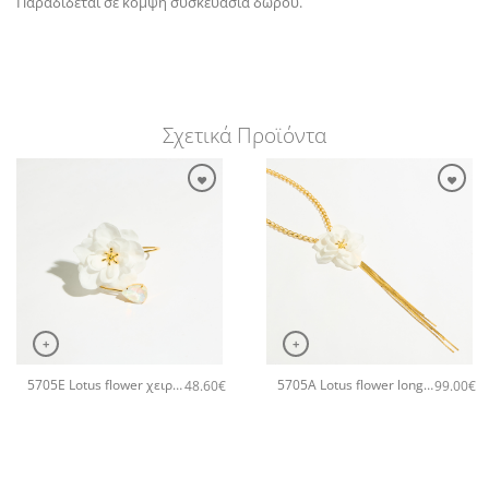
Παραδίδεται σε κομψή συσκευασία δώρου.
Σχετικά Προϊόντα
+
+
5705E Lotus flower χειροποίητο βραχιόλι Catherine bijoux Άσπρο
5705A Lotus flower long pendant χειροποίητο κολιέ Catherine bijoux Άσπρο
48.60
€
99.00
€