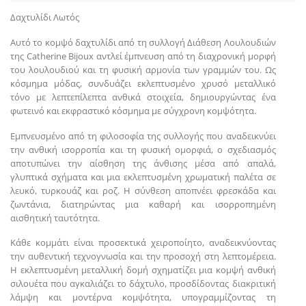
Δαχτυλίδι Λωτός
Αυτό το κομψό δαχτυλίδι από τη συλλογή Διάθεση Λουλουδιών
της Catherine Bijoux αντλεί έμπνευση από τη διαχρονική μορφή
του λουλουδιού και τη φυσική αρμονία των γραμμών του. Ως
κόσμημα μόδας, συνδυάζει εκλεπτυσμένο χρυσό μεταλλικό
τόνο με λεπτεπίλεπτα ανθικά στοιχεία, δημιουργώντας ένα
φωτεινό και εκφραστικό κόσμημα με σύγχρονη κομψότητα.
Εμπνευσμένο από τη φιλοσοφία της συλλογής που αναδεικνύει
την ανθική ισορροπία και τη φυσική ομορφιά, ο σχεδιασμός
αποτυπώνει την αίσθηση της άνθισης μέσα από απαλά,
γλυπτικά σχήματα και μια εκλεπτυσμένη χρωματική παλέτα σε
λευκό, τυρκουάζ και ροζ. Η σύνθεση αποπνέει φρεσκάδα και
ζωντάνια, διατηρώντας μια καθαρή και ισορροπημένη
αισθητική ταυτότητα.
Κάθε κομμάτι είναι προσεκτικά χειροποίητο, αναδεικνύοντας
την αυθεντική τεχνογνωσία και την προσοχή στη λεπτομέρεια.
Η εκλεπτυσμένη μεταλλική δομή σχηματίζει μια κομψή ανθική
σιλουέτα που αγκαλιάζει το δάχτυλο, προσδίδοντας διακριτική
λάμψη και μοντέρνα κομψότητα, υπογραμμίζοντας τη