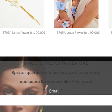
+
+
99.00
€
99.00
€
5705A Lotus flower long pendant χειροποίητο κολιέ Catherine bijoux Άσπρο
5705A Lotus flower long pendant χειροποίητο κολιέ Catherine bijoux Τυρκουάζ
ΜΑΘΕΤΕ ΠΡΩΤΟΙ ΤΑ ΝΕΑ ΜΑΣ
Bρείτε πρώτοι στο Inbox σας τα νέα προϊόντα
που αύριο θα γίνουν talk of the town!
*
Email