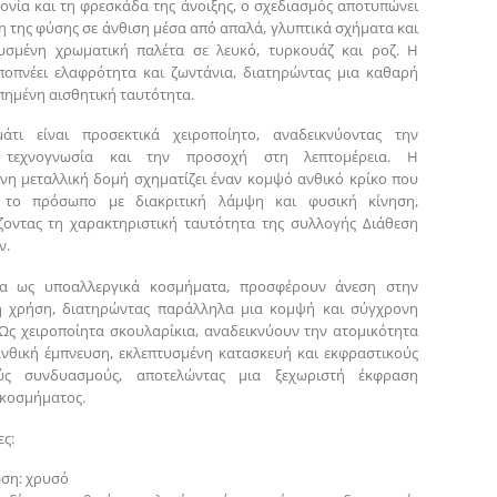
ονία και τη φρεσκάδα της άνοιξης, ο σχεδιασμός αποτυπώνει
η της φύσης σε άνθιση μέσα από απαλά, γλυπτικά σχήματα και
τυσμένη χρωματική παλέτα σε λευκό, τυρκουάζ και ροζ. Η
οπνέει ελαφρότητα και ζωντάνια, διατηρώντας μια καθαρή
πημένη αισθητική ταυτότητα.
άτι είναι προσεκτικά χειροποίητο, αναδεικνύοντας την
ή τεχνογνωσία και την προσοχή στη λεπτομέρεια. Η
νη μεταλλική δομή σχηματίζει έναν κομψό ανθικό κρίκο που
ι το πρόσωπο με διακριτική λάμψη και φυσική κίνηση,
οντας τη χαρακτηριστική ταυτότητα της συλλογής Διάθεση
ν.
να ως υποαλλεργικά κοσμήματα, προσφέρουν άνεση στην
ή χρήση, διατηρώντας παράλληλα μια κομψή και σύγχρονη
 Ως χειροποίητα σκουλαρίκια, αναδεικνύουν την ατομικότητα
νθική έμπνευση, εκλεπτυσμένη κατασκευή και εκφραστικούς
ύς συνδυασμούς, αποτελώντας μια ξεχωριστή έκφραση
κοσμήματος.
ς:
ση: χρυσό