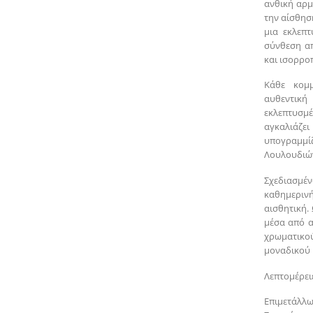
ανθική αρμ
την αίσθησ
μια εκλεπ
σύνθεση απ
και ισορρο
Κάθε κομμ
αυθεντικ
εκλεπτυσμέ
αγκαλιάζε
υπογραμμίζ
Λουλουδιώ
Σχεδιασμέ
καθημεριν
αισθητική.
μέσα από α
χρωματικο
μοναδικού 
Λεπτομέρειε
Επιμετάλλω