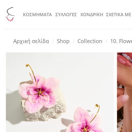
Μετάβαση
στο
KOΣΜΗΜΑΤΑ
ΣΥΛΛΟΓΕΣ
ΧΟΝΔΡΙΚΗ
ΣΧΕΤΙΚΑ ΜΕ
περιεχόμενο
Αρχική σελίδα
/
Shop
/
Collection
/
10. Flo