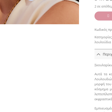
2 σε απόθε
Κωδικός πρ
Κατηγορίες
λουλούδια
Περι
Σκουλαρίκι
Αυτά τα κ
Λουλουδιών
μορφή του 
κόσμημα μ
λεπτεπίλε
εκφραστικό
Εμπνευσμέ