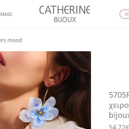
 ΕΜΑΣ
Χ
wers mood
5705F
χειρο
bijou
54.72