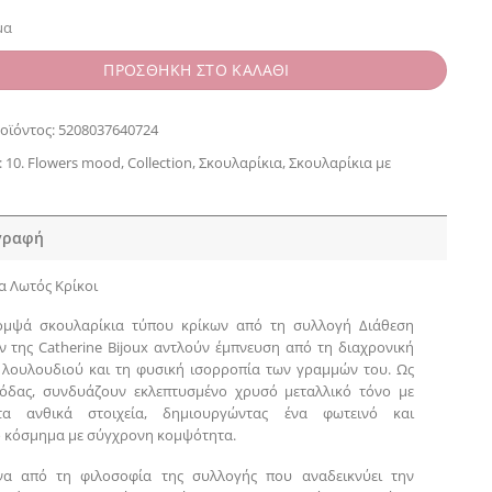
μα
ΠΡΟΣΘΗΚΗ ΣΤΟ ΚΑΛΑΘΙ
οϊόντος:
5208037640724
:
10. Flowers mood
,
Collection
,
Σκουλαρίκια
,
Σκουλαρίκια με
γραφή
α Λωτός Κρίκοι
ομψά σκουλαρίκια τύπου κρίκων από τη συλλογή Διάθεση
 της Catherine Bijoux αντλούν έμπνευση από τη διαχρονική
λουλουδιού και τη φυσική ισορροπία των γραμμών του. Ως
όδας, συνδυάζουν εκλεπτυσμένο χρυσό μεταλλικό τόνο με
πτα ανθικά στοιχεία, δημιουργώντας ένα φωτεινό και
 κόσμημα με σύγχρονη κομψότητα.
να από τη φιλοσοφία της συλλογής που αναδεικνύει την