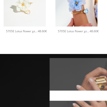
+
+
48.60
€
48.60
€
5705E Lotus flower χειροποίητο βραχιόλι Catherine bijoux Άσπρο
5705E Lotus flower χειροποίητο βραχιόλι Catherine bijoux Τυρκουάζ