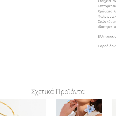
Στοιχεία σ
λεπτομέρει
Χρώματα: λ
Φινίρισμα:
Στυλ: κόσμ
Ιδιότητες:
Ελληνικός 
Παραδίδοντ
Σχετικά Προϊόντα