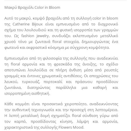
Μακρύ Βραχιόλι Color in Bloom
Αυτό το μακρύ, κομψό βραχιόλι από τη συλλογή color in bloom
της Catherine Bijoux είναι εμπνευσμένο από το διαχρονικό
σχήμα του λουλουδιού και τη φυσική ισορροπία των γραμμών
του. Ως fashion jewelry, συνδυάζει εκλεπτυσμένο μεταλλικό
χρυσό τόνο με ζωντανά floral στοιχεία, δημιουργώντας ένα
φωτεινό και εκφραστικό κόσμημα με σύγχρονη κομψότητα.
Εμπνευσμένο από τη φιλοσοφία της συλλογής που αναδεικνύει
τη floral αρμονία και τη φρεσκάδα της άνοιξης, το σχέδιο
αποτυπώνει λουλούδια σε πλήρη άνθιση μέσα από ρευστές
γραμμές και έντονες χρωματικές αντιθέσεις. Οι αποχρώσεις του
λευκού, τυρκουάζ, πορτοκαλί και πράσινου προσδίδουν
ζωντάνια, διατηρώντας παράλληλα μια καθαρή και
ισορροπημένη αισθητική.
Κάθε κομμάτι είναι προσεκτικά χειροποίητο, αναδεικνύοντας
την αυθεντική τεχνογνωσία και την προσοχή στη λεπτομέρεια.
Η λεπτή μεταλλική δομή σχηματίζει floral σύνθεση γύρω από
τον καρπό, προσδίδοντας κίνηση, λάμψη και αρμονία,
χαρακτηριστικά της συλλογής Flowers Mood.