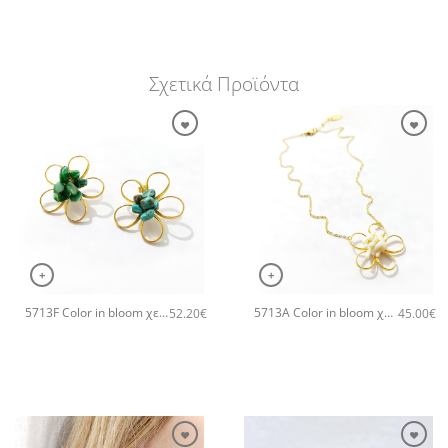
Σχετικά Προϊόντα
+
+
5713F Color in bloom χειροποίητα σκουλαρίκια Catherine bijoux Πράσινο
5713A Color in bloom χειροποίητο κολιέ Catherine bijoux Άσπρο
52.20
€
45.00
€