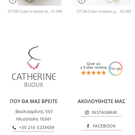
5713D Color in bloom long χειροποίητο δαχτυλιδι Catherine bijoux Άσπρο
5713A Color in bloom χειροποίητο κολιέ Catherine bijoux Τυρκουάζ
31.68
€
45.00
€
ΠΟΥ ΘΑ ΜΑΣ ΒΡΕΙΤΕ
ΑΚΟΛΟΥΘΗΣΤΕ ΜΑΣ
Βουλιαγμένης 553
INSTAGRAM
Ηλιούπολη 16341
FACEBOOK
+30 210 3233659