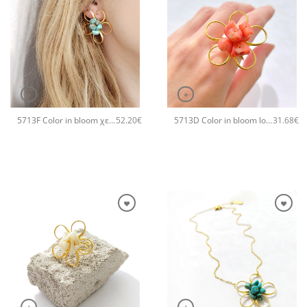
+
+
5713F Color in bloom χειροποίητα σκουλαρίκια Catherine bijoux Τυρκουάζ
5713D Color in bloom long χειροποίητο δαχτυλιδι Catherine bijoux Πορτοκαλί
52.20
€
31.68
€
+
+