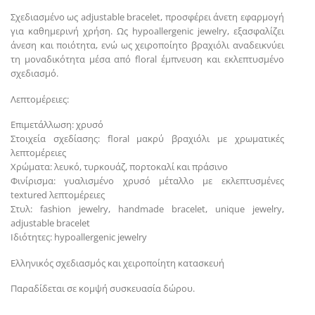
Σχεδιασμένο ως adjustable bracelet, προσφέρει άνετη εφαρμογή
για καθημερινή χρήση. Ως hypoallergenic jewelry, εξασφαλίζει
άνεση και ποιότητα, ενώ ως χειροποίητο βραχιόλι αναδεικνύει
τη μοναδικότητα μέσα από floral έμπνευση και εκλεπτυσμένο
σχεδιασμό.
Λεπτομέρειες:
Επιμετάλλωση: χρυσό
Στοιχεία σχεδίασης: floral μακρύ βραχιόλι με χρωματικές
λεπτομέρειες
Χρώματα: λευκό, τυρκουάζ, πορτοκαλί και πράσινο
Φινίρισμα: γυαλισμένο χρυσό μέταλλο με εκλεπτυσμένες
textured λεπτομέρειες
Στυλ: fashion jewelry, handmade bracelet, unique jewelry,
adjustable bracelet
Ιδιότητες: hypoallergenic jewelry
Ελληνικός σχεδιασμός και χειροποίητη κατασκευή
Παραδίδεται σε κομψή συσκευασία δώρου.