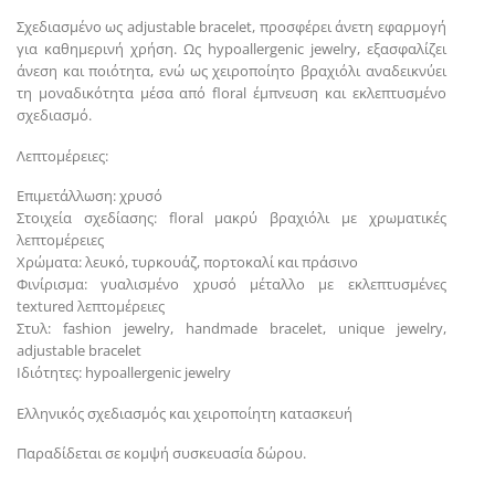
Σχεδιασμένο ως adjustable bracelet, προσφέρει άνετη εφαρμογή
για καθημερινή χρήση. Ως hypoallergenic jewelry, εξασφαλίζει
άνεση και ποιότητα, ενώ ως χειροποίητο βραχιόλι αναδεικνύει
τη μοναδικότητα μέσα από floral έμπνευση και εκλεπτυσμένο
σχεδιασμό.
Λεπτομέρειες:
Επιμετάλλωση: χρυσό
Στοιχεία σχεδίασης: floral μακρύ βραχιόλι με χρωματικές
λεπτομέρειες
Χρώματα: λευκό, τυρκουάζ, πορτοκαλί και πράσινο
Φινίρισμα: γυαλισμένο χρυσό μέταλλο με εκλεπτυσμένες
textured λεπτομέρειες
Στυλ: fashion jewelry, handmade bracelet, unique jewelry,
adjustable bracelet
Ιδιότητες: hypoallergenic jewelry
Ελληνικός σχεδιασμός και χειροποίητη κατασκευή
Παραδίδεται σε κομψή συσκευασία δώρου.