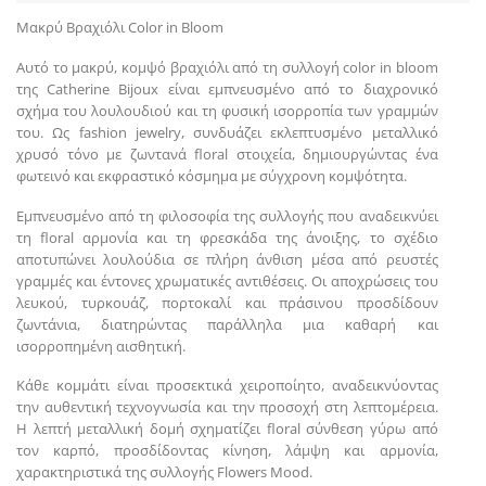
Μακρύ Βραχιόλι Color in Bloom
Αυτό το μακρύ, κομψό βραχιόλι από τη συλλογή color in bloom
της Catherine Bijoux είναι εμπνευσμένο από το διαχρονικό
σχήμα του λουλουδιού και τη φυσική ισορροπία των γραμμών
του. Ως fashion jewelry, συνδυάζει εκλεπτυσμένο μεταλλικό
χρυσό τόνο με ζωντανά floral στοιχεία, δημιουργώντας ένα
φωτεινό και εκφραστικό κόσμημα με σύγχρονη κομψότητα.
Εμπνευσμένο από τη φιλοσοφία της συλλογής που αναδεικνύει
τη floral αρμονία και τη φρεσκάδα της άνοιξης, το σχέδιο
αποτυπώνει λουλούδια σε πλήρη άνθιση μέσα από ρευστές
γραμμές και έντονες χρωματικές αντιθέσεις. Οι αποχρώσεις του
λευκού, τυρκουάζ, πορτοκαλί και πράσινου προσδίδουν
ζωντάνια, διατηρώντας παράλληλα μια καθαρή και
ισορροπημένη αισθητική.
Κάθε κομμάτι είναι προσεκτικά χειροποίητο, αναδεικνύοντας
την αυθεντική τεχνογνωσία και την προσοχή στη λεπτομέρεια.
Η λεπτή μεταλλική δομή σχηματίζει floral σύνθεση γύρω από
τον καρπό, προσδίδοντας κίνηση, λάμψη και αρμονία,
χαρακτηριστικά της συλλογής Flowers Mood.