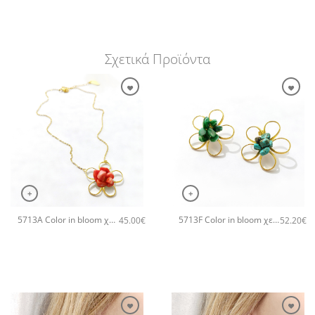
Σχετικά Προϊόντα
+
+
5713A Color in bloom χειροποίητο κολιέ Catherine bijoux Πορτοκαλί
5713F Color in bloom χειροποίητα σκουλαρίκια Catherine bijoux Πράσινο
45.00
€
52.20
€