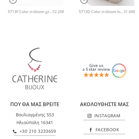
5713F Color in bloom χειροποίητα σκουλαρίκια Catherine bijoux Άσπρο
5713D Color in bloom long χειροποίητο δαχτυλιδι Catherine bijoux Πράσινο
52.20
€
31.68
€
ΠΟΥ ΘΑ ΜΑΣ ΒΡΕΙΤΕ
ΑΚΟΛΟΥΘΗΣΤΕ ΜΑΣ
Βουλιαγμένης 553
INSTAGRAM
Ηλιούπολη 16341
FACEBOOK
+30 210 3233659