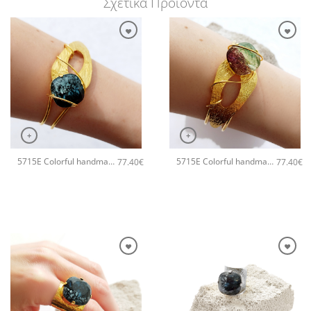
Σχετικά Προϊόντα
+
+
5715E Colorful handmade crystal χειροποίητο βραχιόλι Catherine bijoux Μαύρο
5715E Colorful handmade crystal χειροποίητο βραχιόλι Catherine bijoux Πράσινο
77.40
€
77.40
€