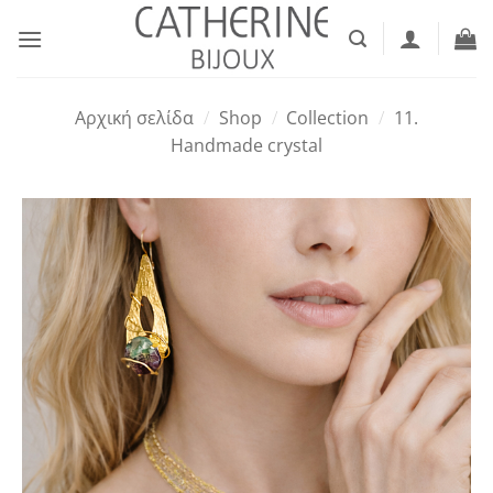
Μετάβαση
στο
περιεχόμενο
Αρχική σελίδα
/
Shop
/
Collection
/
11.
Handmade crystal