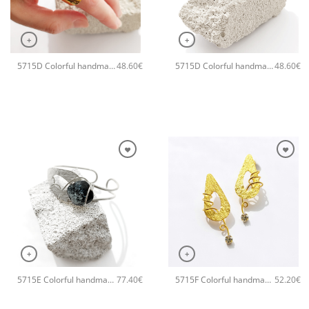
+
+
5715D Colorful handmade crystal χειροποίητο δαχτυλιδι Catherine bijoux Μαύρο
5715D Colorful handmade crystal χειροποίητο δαχτυλιδι Catherine bijoux Γκρι
48.60
€
48.60
€
+
+
5715E Colorful handmade crystal χειροποίητο βραχιόλι Catherine bijoux Γκρι
5715F Colorful handmade small χειροποίητα σκουλαρίκια Catherine bijoux Μαύρο
77.40
€
52.20
€