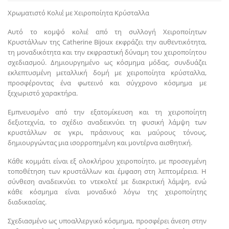
Χρωματιστό Κολιέ με Χειροποίητα Κρύσταλλα
Αυτό το κομψό κολιέ από τη συλλογή Χειροποίητων
Κρυστάλλων της Catherine Bijoux εκφράζει την αυθεντικότητα,
τη μοναδικότητα και την εκφραστική δύναμη του χειροποίητου
σχεδιασμού. Δημιουργημένο ως κόσμημα μόδας, συνδυάζει
εκλεπτυσμένη μεταλλική δομή με χειροποίητα κρύσταλλα,
προσφέροντας ένα φωτεινό και σύγχρονο κόσμημα με
ξεχωριστό χαρακτήρα.
Εμπνευσμένο από την εξατομίκευση και τη χειροποίητη
δεξιοτεχνία, το σχέδιο αναδεικνύει τη φυσική λάμψη των
κρυστάλλων σε γκρι, πράσινους και μαύρους τόνους,
δημιουργώντας μια ισορροπημένη και μοντέρνα αισθητική.
Κάθε κομμάτι είναι εξ ολοκλήρου χειροποίητο, με προσεγμένη
τοποθέτηση των κρυστάλλων και έμφαση στη λεπτομέρεια. Η
σύνθεση αναδεικνύει το ντεκολτέ με διακριτική λάμψη, ενώ
κάθε κόσμημα είναι μοναδικό λόγω της χειροποίητης
διαδικασίας.
Σχεδιασμένο ως υποαλλεργικό κόσμημα, προσφέρει άνεση στην