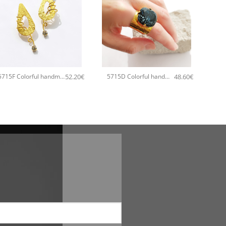
+
+
52.20
€
48.60
€
5715F Colorful handmade small χειροποίητα σκουλαρίκια Catherine bijoux Μαύρο
5715D Colorful handmade crystal χειροποίητο δαχτυλιδι Catherine bijoux Μαύρο