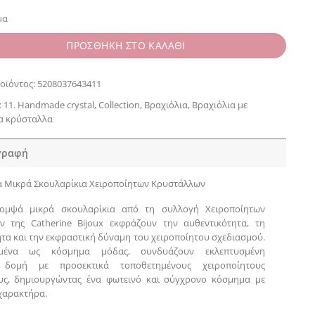
μα
ΠΡΟΣΘΗΚΗ ΣΤΟ ΚΑΛΑΘΙ
οϊόντος:
5208037643411
:
11. Handmade crystal
,
Collection
,
Βραχιόλια
,
Βραχιόλια με
α κρύσταλλα
γραφή
 Μικρά Σκουλαρίκια Χειροποίητων Κρυστάλλων
ομψά μικρά σκουλαρίκια από τη συλλογή Χειροποίητων
ν της Catherine Bijoux εκφράζουν την αυθεντικότητα, τη
τα και την εκφραστική δύναμη του χειροποίητου σχεδιασμού.
ημένα ως κόσμημα μόδας, συνδυάζουν εκλεπτυσμένη
ή δομή με προσεκτικά τοποθετημένους χειροποίητους
υς, δημιουργώντας ένα φωτεινό και σύγχρονο κόσμημα με
χαρακτήρα.