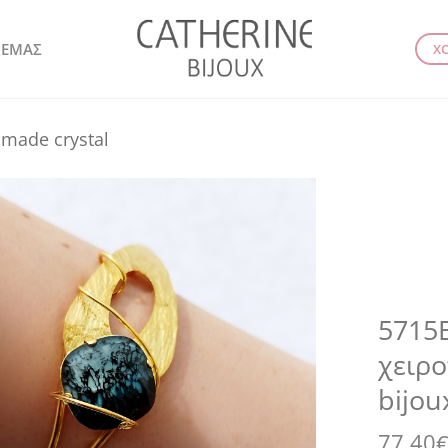
 ΕΜΑΣ
Χ
made crystal
5715E
χειρο
bijou
77.40