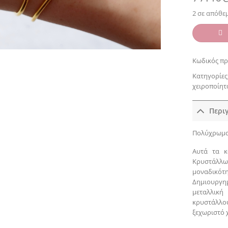
2 σε απόθε
Κωδικός πρ
Κατηγορίες
χειροποίητ
Περι
Πολύχρωμα
Αυτά τα κ
Κρυστάλλω
μοναδικότη
Δημιουργ
μεταλλικ
κρυστάλλο
ξεχωριστό 