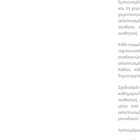
Εμπνευσμέν
και τη χει
χειροποίητ
εκλεπτυσμέ
σύνθεση 
αισθητική.
Κάθε κομμά
τεχνογνωσ
αναδεικν
εκλεπτυσμ
Καθώς κάθ
δημιουργία
Σχεδιασμέ
καθημεριν
αισθητική.
μέσα από 
εκλεπτυσ
μοναδικού 
Λεπτομέρειε