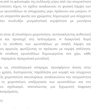
α από τη φιλοσοφία της συλλογής γύρω από την ατομικότητα
ροποίητη τέχνη, το σχέδιο αναδεικνύει τη φυσική λάμψη των
ων κρυστάλλων σε αποχρώσεις γκρι, πράσινου και μαύρου. Η
νη ισορροπία φωτός και χρώματος δημιουργεί μια σύγχρονη
που συνδυάζει μινιμαλιστική κομψότητα με μοντέρνα
τι είναι εξ ολοκλήρου χειροποίητο, αντανακλώντας αυθεντική
ία και προσοχή στη λεπτομέρεια. Η διακριτική δομή
ύει τη σύνθεση των κρυστάλλων με απαλή λάμψη και
ένη αρμονία, φωτίζοντας το πρόσωπο με κομψή απλότητα.
ε σύνθεση κρυστάλλων δημιουργείται στο χέρι, κάθε
 παραμένει πραγματικά μοναδική.
να ως υποαλλεργικό κόσμημα, προσφέρουν άνεση στην
ή χρήση, διατηρώντας παράλληλα μια κομψή και σύγχρονη
 Ως χειροποίητα σκουλαρίκια, αναδεικνύουν την ατομικότητα
τη χειροποίητη επεξεργασία των κρυστάλλων και τον
μένο σχεδιασμό, αποτελώντας μια ξεχωριστή έκφραση
κοσμήματος.
ς: