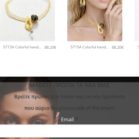
+
+
88.20
€
88.20
€
5715A Colorful handmade crystal χειροποίητο κολιέ Catherine bijoux Μαύρο
5715A Colorful handmade crystal χειροποίητο κολιέ Catherine bijoux Γκρι
ΜΑΘΕΤΕ ΠΡΩΤΟΙ ΤΑ ΝΕΑ ΜΑΣ
Bρείτε πρώτοι στο Inbox σας τα νέα προϊόντα
που αύριο θα γίνουν talk of the town!
*
Email