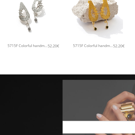
+
+
52.20
€
52.20
€
5715F Colorful handmade small χειροποίητα σκουλαρίκια Catherine bijoux Γκρι
5715F Colorful handmade small χειροποίητα σκουλαρίκια Catherine bijoux Πράσινο