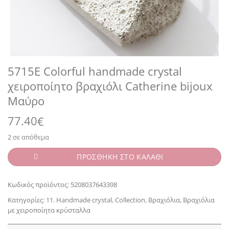
5715E Colorful handmade crystal
χειροποίητο βραχιόλι Catherine bijoux
Μαύρο
77.40
€
2 σε απόθεμα
ΠΡΟΣΘΗΚΗ ΣΤΟ ΚΑΛΑΘΙ
Κωδικός προϊόντος:
5208037643398
Κατηγορίες:
11. Handmade crystal
,
Collection
,
Βραχιόλια
,
Βραχιόλια
με χειροποίητα κρύσταλλα