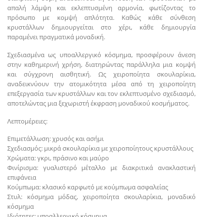
απαλή λάμψη και εκλεπτυσμένη αρμονία, φωτίζοντας το
πρόσωπο με κομψή απλότητα. Καθώς κάθε σύνθεση
κρυστάλλων δημιουργείται στο χέρι, κάθε δημιουργία
παραμένει πραγματικά μοναδική.
Σχεδιασμένα ως υποαλλεργικό κόσμημα, προσφέρουν άνεση
στην καθημερινή χρήση, διατηρώντας παράλληλα μια κομψή
και σύγχρονη αισθητική. Ως χειροποίητα σκουλαρίκια,
αναδεικνύουν την ατομικότητα μέσα από τη χειροποίητη
επεξεργασία των κρυστάλλων και τον εκλεπτυσμένο σχεδιασμό,
αποτελώντας μια ξεχωριστή έκφραση μοναδικού κοσμήματος.
Λεπτομέρειες:
Επιμετάλλωση: χρυσός και ασήμι
Σχεδιασμός: μικρά σκουλαρίκια με χειροποίητους κρυστάλλους
Χρώματα: γκρι, πράσινο και μαύρο
Φινίρισμα: γυαλιστερό μέταλλο με διακριτικά ανακλαστική
επιφάνεια
Κούμπωμα: κλασικό καρφωτό με κούμπωμα ασφαλείας
Στυλ: κόσμημα μόδας, χειροποίητα σκουλαρίκια, μοναδικό
κόσμημα
Ιδιότητες: υποαλλεργικό κόσμημα