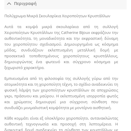
Περιγραφή
Πολύχρωμα Μικρά Σκουλαρίκια Χειροποίητων Κρυστάλλων
Αυτά τα κομψά μικρά σκουλαρίκια από τη συλλογή
Χειροποίητων Κρυστάλλων της Catherine Bijoux εκφράζουν την
αυθεντικότητα, τη μοναδικότητα και την εκφραστική δύναμη
του χειροποίητου σχεδιασμού. Δημιουργημένα ως κόσμημα
μόδας, συνδυάζουν εκλεπτυσμένη μεταλλική δομή με
προσεκτικά τοποθετημένους χειροποίητους κρυστάλλους,
δημιουργώντας ένα φωτεινό και σύγχρονο κόσμημα με
ξεχωριστό χαρακτήρα.
Εμπνευσμένα από τη φιλοσοφία της συλλογής γύρω από την
ατομικότητα και τη χειροποίητη τέχνη, το σχέδιο αναδεικνύει τη
φυσική λάμψη των χειροποίητων κρυστάλλων σε αποχρώσεις
γκρι, πράσινου και μαύρου. Η εκλεπτυσμένη ισορροπία φωτός
και χρώματος δημιουργεί μια σύγχρονη σύνθεση που
συνδυάζει μινιμαλιστική κομψότητα με μοντέρνα αισθητική.
Κάθε κομμάτι είναι εξ ολοκλήρου χειροποίητο, αντανακλώντας
αυθεντική τεχνογνωσία και προσοχή στη λεπτομέρεια. Η
διακριτική δομή αναδεικνύει τη σύνθεση των κρυστάλλων με