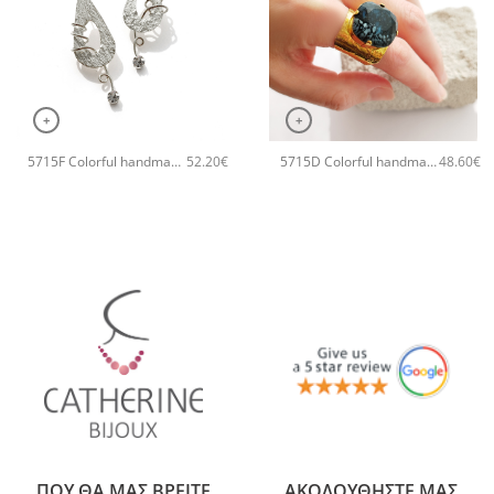
+
+
5715F Colorful handmade small χειροποίητα σκουλαρίκια Catherine bijoux Γκρι
5715D Colorful handmade crystal χειροποίητο δαχτυλιδι Catherine bijoux Μαύρο
52.20
€
48.60
€
ΠΟΥ ΘΑ ΜΑΣ ΒΡΕΙΤΕ
ΑΚΟΛΟΥΘΗΣΤΕ ΜΑΣ