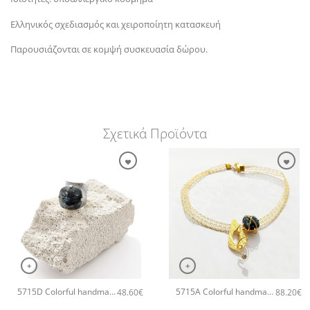
Ελληνικός σχεδιασμός και χειροποίητη κατασκευή
Παρουσιάζονται σε κομψή συσκευασία δώρου.
Σχετικά Προϊόντα
+
+
5715D Colorful handmade crystal χειροποίητο δαχτυλιδι Catherine bijoux Γκρι
5715A Colorful handmade crystal χειροποίητο κολιέ Catherine bijoux Μαύρο
48.60
€
88.20
€