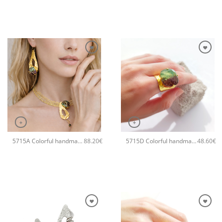
+
+
5715A Colorful handmade crystal χειροποίητο κολιέ Catherine bijoux Γκρι
5715D Colorful handmade crystal χειροποίητο δαχτυλιδι Catherine bijoux Πράσινο
88.20
€
48.60
€