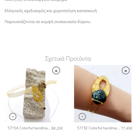
Ελληνικός σχεδιασμός και χειροποίητη κατασκευή
Παρουσιάζονται σε κομψή συσκευασία δώρου.
Σχετικά Προϊόντα
+
+
5715A Colorful handmade crystal χειροποίητο κολιέ Catherine bijoux Πράσινο
5715E Colorful handmade crystal χειροποίητο βραχιόλι Catherine bijoux Μαύρο
88.20
€
77.40
€