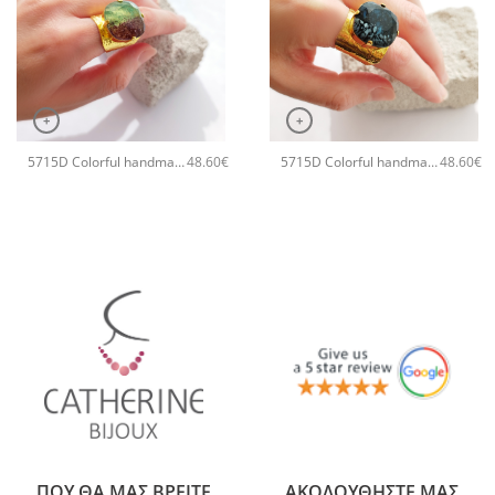
+
+
5715D Colorful handmade crystal χειροποίητο δαχτυλιδι Catherine bijoux Πράσινο
5715D Colorful handmade crystal χειροποίητο δαχτυλιδι Catherine bijoux Μαύρο
48.60
€
48.60
€
ΠΟΥ ΘΑ ΜΑΣ ΒΡΕΙΤΕ
ΑΚΟΛΟΥΘΗΣΤΕ ΜΑΣ