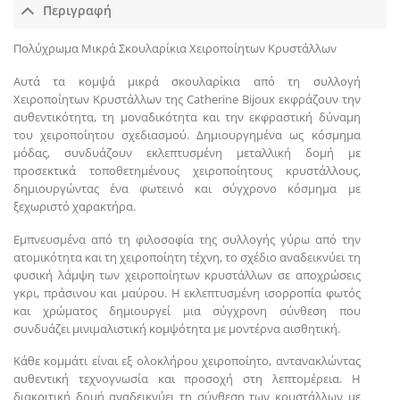
Περιγραφή
Πολύχρωμα Μικρά Σκουλαρίκια Χειροποίητων Κρυστάλλων
Αυτά τα κομψά μικρά σκουλαρίκια από τη συλλογή
Χειροποίητων Κρυστάλλων της Catherine Bijoux εκφράζουν την
αυθεντικότητα, τη μοναδικότητα και την εκφραστική δύναμη
του χειροποίητου σχεδιασμού. Δημιουργημένα ως κόσμημα
μόδας, συνδυάζουν εκλεπτυσμένη μεταλλική δομή με
προσεκτικά τοποθετημένους χειροποίητους κρυστάλλους,
δημιουργώντας ένα φωτεινό και σύγχρονο κόσμημα με
ξεχωριστό χαρακτήρα.
Εμπνευσμένα από τη φιλοσοφία της συλλογής γύρω από την
ατομικότητα και τη χειροποίητη τέχνη, το σχέδιο αναδεικνύει τη
φυσική λάμψη των χειροποίητων κρυστάλλων σε αποχρώσεις
γκρι, πράσινου και μαύρου. Η εκλεπτυσμένη ισορροπία φωτός
και χρώματος δημιουργεί μια σύγχρονη σύνθεση που
συνδυάζει μινιμαλιστική κομψότητα με μοντέρνα αισθητική.
Κάθε κομμάτι είναι εξ ολοκλήρου χειροποίητο, αντανακλώντας
αυθεντική τεχνογνωσία και προσοχή στη λεπτομέρεια. Η
διακριτική δομή αναδεικνύει τη σύνθεση των κρυστάλλων με