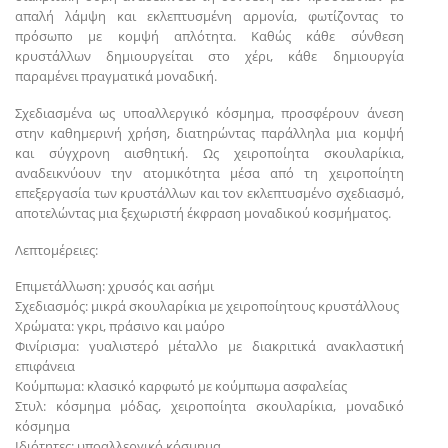
απαλή λάμψη και εκλεπτυσμένη αρμονία, φωτίζοντας το
πρόσωπο με κομψή απλότητα. Καθώς κάθε σύνθεση
κρυστάλλων δημιουργείται στο χέρι, κάθε δημιουργία
παραμένει πραγματικά μοναδική.
Σχεδιασμένα ως υποαλλεργικό κόσμημα, προσφέρουν άνεση
στην καθημερινή χρήση, διατηρώντας παράλληλα μια κομψή
και σύγχρονη αισθητική. Ως χειροποίητα σκουλαρίκια,
αναδεικνύουν την ατομικότητα μέσα από τη χειροποίητη
επεξεργασία των κρυστάλλων και τον εκλεπτυσμένο σχεδιασμό,
αποτελώντας μια ξεχωριστή έκφραση μοναδικού κοσμήματος.
Λεπτομέρειες:
Επιμετάλλωση: χρυσός και ασήμι
Σχεδιασμός: μικρά σκουλαρίκια με χειροποίητους κρυστάλλους
Χρώματα: γκρι, πράσινο και μαύρο
Φινίρισμα: γυαλιστερό μέταλλο με διακριτικά ανακλαστική
επιφάνεια
Κούμπωμα: κλασικό καρφωτό με κούμπωμα ασφαλείας
Στυλ: κόσμημα μόδας, χειροποίητα σκουλαρίκια, μοναδικό
κόσμημα
Ιδιότητες: υποαλλεργικό κόσμημα