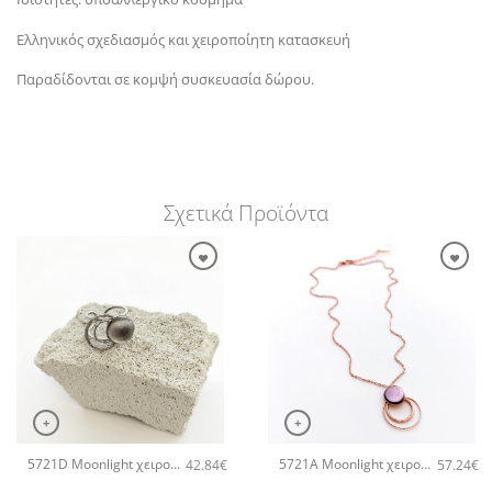
Ελληνικός σχεδιασμός και χειροποίητη κατασκευή
Παραδίδονται σε κομψή συσκευασία δώρου.
Σχετικά Προϊόντα
+
+
5721D Moonlight χειροποίητο δαχτυλιδι Catherine bijoux Γκρι
5721A Moonlight χειροποίητο κολιέ Catherine bijoux Μωβ
42.84
€
57.24
€