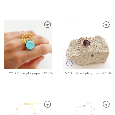
+
+
5721D Moonlight χειροποίητο δαχτυλιδι Catherine bijoux Τυρκουάζ
5721D Moonlight χειροποίητο δαχτυλιδι Catherine bijoux Μωβ
42.84
€
42.84
€