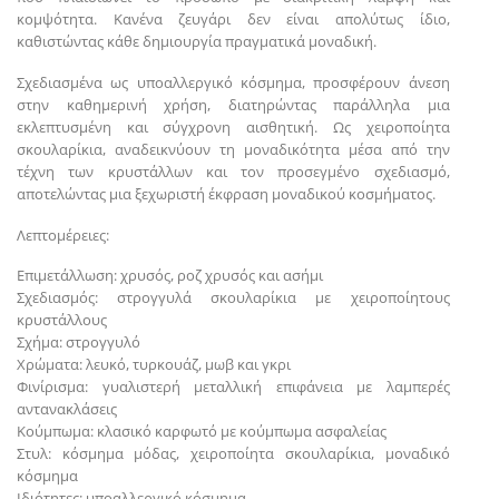
κομψότητα. Κανένα ζευγάρι δεν είναι απολύτως ίδιο,
καθιστώντας κάθε δημιουργία πραγματικά μοναδική.
Σχεδιασμένα ως υποαλλεργικό κόσμημα, προσφέρουν άνεση
στην καθημερινή χρήση, διατηρώντας παράλληλα μια
εκλεπτυσμένη και σύγχρονη αισθητική. Ως χειροποίητα
σκουλαρίκια, αναδεικνύουν τη μοναδικότητα μέσα από την
τέχνη των κρυστάλλων και τον προσεγμένο σχεδιασμό,
αποτελώντας μια ξεχωριστή έκφραση μοναδικού κοσμήματος.
Λεπτομέρειες:
Επιμετάλλωση: χρυσός, ροζ χρυσός και ασήμι
Σχεδιασμός: στρογγυλά σκουλαρίκια με χειροποίητους
κρυστάλλους
Σχήμα: στρογγυλό
Χρώματα: λευκό, τυρκουάζ, μωβ και γκρι
Φινίρισμα: γυαλιστερή μεταλλική επιφάνεια με λαμπερές
αντανακλάσεις
Κούμπωμα: κλασικό καρφωτό με κούμπωμα ασφαλείας
Στυλ: κόσμημα μόδας, χειροποίητα σκουλαρίκια, μοναδικό
κόσμημα
Ιδιότητες: υποαλλεργικό κόσμημα