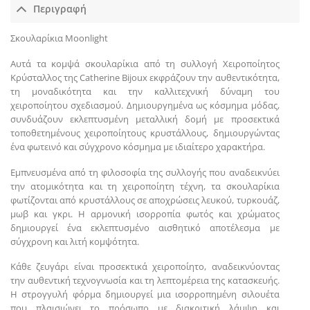
Περιγραφή
Σκουλαρίκια Moonlight
Αυτά τα κομψά σκουλαρίκια από τη συλλογή Χειροποίητος
Κρύσταλλος της Catherine Bijoux εκφράζουν την αυθεντικότητα,
τη μοναδικότητα και την καλλιτεχνική δύναμη του
χειροποίητου σχεδιασμού. Δημιουργημένα ως κόσμημα μόδας,
συνδυάζουν εκλεπτυσμένη μεταλλική δομή με προσεκτικά
τοποθετημένους χειροποίητους κρυστάλλους, δημιουργώντας
ένα φωτεινό και σύγχρονο κόσμημα με ιδιαίτερο χαρακτήρα.
Εμπνευσμένα από τη φιλοσοφία της συλλογής που αναδεικνύει
την ατομικότητα και τη χειροποίητη τέχνη, τα σκουλαρίκια
φωτίζονται από κρυστάλλους σε αποχρώσεις λευκού, τυρκουάζ,
μωβ και γκρι. Η αρμονική ισορροπία φωτός και χρώματος
δημιουργεί ένα εκλεπτυσμένο αισθητικό αποτέλεσμα με
σύγχρονη και λιτή κομψότητα.
Κάθε ζευγάρι είναι προσεκτικά χειροποίητο, αναδεικνύοντας
την αυθεντική τεχνογνωσία και τη λεπτομέρεια της κατασκευής.
Η στρογγυλή φόρμα δημιουργεί μια ισορροπημένη σιλουέτα
που πλαισιώνει το πρόσωπο με διακριτική λάμψη και