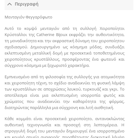
Περιγραφή
Μενταγιόν Φεγγαρόφωτο
Αυτό το κομψό μενταγιόν από τη συλλογή Χειροποίητοι
Κρύσταλλοι της Catherine Bijoux εκφράζει την αυθεντικότητα,
τη μοναδικότητα και την εκφραστική δύναμη του χειροποίητου
σχεδιασμού. Δημιουργημένο ως κόσμημα μόδας, συνδυάζει
εκλεπτυσμένη μεταλλική δομή με προσεκτικά τοποθετημένους
χειροποίητους κρυστάλλους, προσφέροντας ένα φωτεινό και
σύγχρονο κόσμημα με ξεχωριστό χαρακτήρα.
Εμπνευσμένο από τη φιλοσοφία της συλλογής για ατομικότητα
και χειροποίητη τέχνη, το σχέδιο αναδεικνύει τη φυσική λάμψη
των κρυστάλλων σε αποχρώσεις λευκού, τυρκουάζ και γκρι. Το
αποτέλεσμα είναι μια εκλεπτυσμένη ισορροπία φωτός και
χρώματος που αναδεικνύει την καθαρότητα της φόρμας,
διατηρώντας παράλληλα μια σύγχρονη και λιτή αισθητική.
Κάθε κομμάτι είναι προσεκτικά χειροποίητο, αντανακλώντας
αυθεντική τεχνογνωσία και προσοχή στη λεπτομέρεια. Η
στρογγυλή δομή του μενταγιόν δημιουργεί ένα ισορροπημένο
και κομψό σημείο αναφοράς, προσθέτοντας διακριτική λάμψη