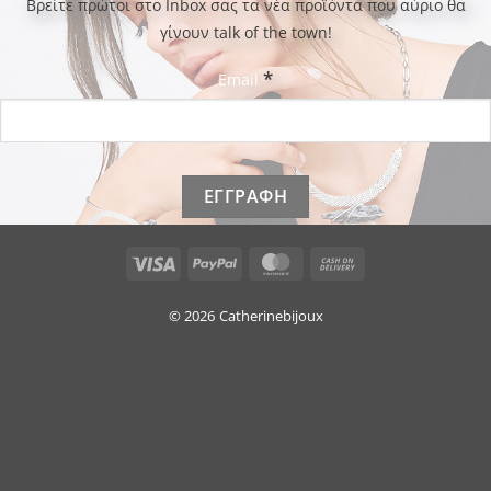
Bρείτε πρώτοι στο Inbox σας τα νέα προϊόντα που αύριο θα
γίνουν talk of the town!
*
Email
Visa
PayPal
MasterCard
Cash
On
Delivery
© 2026
Catherinebijoux