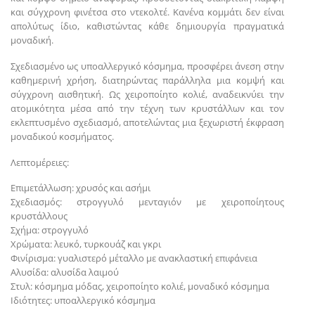
και σύγχρονη φινέτσα στο ντεκολτέ. Κανένα κομμάτι δεν είναι
απολύτως ίδιο, καθιστώντας κάθε δημιουργία πραγματικά
μοναδική.
Σχεδιασμένο ως υποαλλεργικό κόσμημα, προσφέρει άνεση στην
καθημερινή χρήση, διατηρώντας παράλληλα μια κομψή και
σύγχρονη αισθητική. Ως χειροποίητο κολιέ, αναδεικνύει την
ατομικότητα μέσα από την τέχνη των κρυστάλλων και τον
εκλεπτυσμένο σχεδιασμό, αποτελώντας μια ξεχωριστή έκφραση
μοναδικού κοσμήματος.
Λεπτομέρειες:
Επιμετάλλωση: χρυσός και ασήμι
Σχεδιασμός: στρογγυλό μενταγιόν με χειροποίητους
κρυστάλλους
Σχήμα: στρογγυλό
Χρώματα: λευκό, τυρκουάζ και γκρι
Φινίρισμα: γυαλιστερό μέταλλο με ανακλαστική επιφάνεια
Αλυσίδα: αλυσίδα λαιμού
Στυλ: κόσμημα μόδας, χειροποίητο κολιέ, μοναδικό κόσμημα
Ιδιότητες: υποαλλεργικό κόσμημα