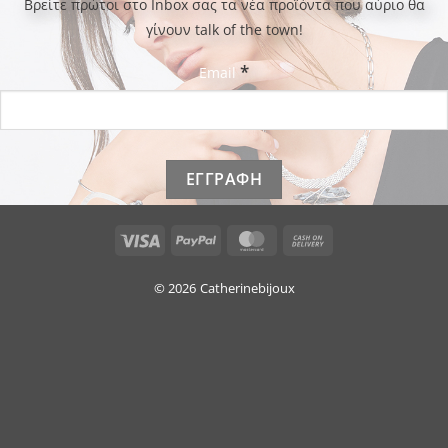
Bρείτε πρώτοι στο Inbox σας τα νέα προϊόντα που αύριο θα
γίνουν talk of the town!
*
Email
Visa
PayPal
MasterCard
Cash
On
Delivery
© 2026
Catherinebijoux