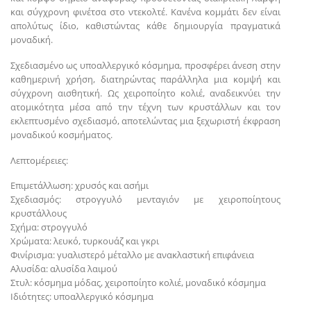
και σύγχρονη φινέτσα στο ντεκολτέ. Κανένα κομμάτι δεν είναι
απολύτως ίδιο, καθιστώντας κάθε δημιουργία πραγματικά
μοναδική.
Σχεδιασμένο ως υποαλλεργικό κόσμημα, προσφέρει άνεση στην
καθημερινή χρήση, διατηρώντας παράλληλα μια κομψή και
σύγχρονη αισθητική. Ως χειροποίητο κολιέ, αναδεικνύει την
ατομικότητα μέσα από την τέχνη των κρυστάλλων και τον
εκλεπτυσμένο σχεδιασμό, αποτελώντας μια ξεχωριστή έκφραση
μοναδικού κοσμήματος.
Λεπτομέρειες:
Επιμετάλλωση: χρυσός και ασήμι
Σχεδιασμός: στρογγυλό μενταγιόν με χειροποίητους
κρυστάλλους
Σχήμα: στρογγυλό
Χρώματα: λευκό, τυρκουάζ και γκρι
Φινίρισμα: γυαλιστερό μέταλλο με ανακλαστική επιφάνεια
Αλυσίδα: αλυσίδα λαιμού
Στυλ: κόσμημα μόδας, χειροποίητο κολιέ, μοναδικό κόσμημα
Ιδιότητες: υποαλλεργικό κόσμημα