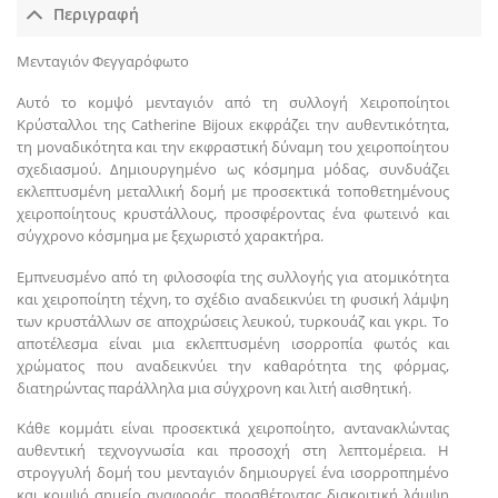
Περιγραφή
Μενταγιόν Φεγγαρόφωτο
Αυτό το κομψό μενταγιόν από τη συλλογή Χειροποίητοι
Κρύσταλλοι της Catherine Bijoux εκφράζει την αυθεντικότητα,
τη μοναδικότητα και την εκφραστική δύναμη του χειροποίητου
σχεδιασμού. Δημιουργημένο ως κόσμημα μόδας, συνδυάζει
εκλεπτυσμένη μεταλλική δομή με προσεκτικά τοποθετημένους
χειροποίητους κρυστάλλους, προσφέροντας ένα φωτεινό και
σύγχρονο κόσμημα με ξεχωριστό χαρακτήρα.
Εμπνευσμένο από τη φιλοσοφία της συλλογής για ατομικότητα
και χειροποίητη τέχνη, το σχέδιο αναδεικνύει τη φυσική λάμψη
των κρυστάλλων σε αποχρώσεις λευκού, τυρκουάζ και γκρι. Το
αποτέλεσμα είναι μια εκλεπτυσμένη ισορροπία φωτός και
χρώματος που αναδεικνύει την καθαρότητα της φόρμας,
διατηρώντας παράλληλα μια σύγχρονη και λιτή αισθητική.
Κάθε κομμάτι είναι προσεκτικά χειροποίητο, αντανακλώντας
αυθεντική τεχνογνωσία και προσοχή στη λεπτομέρεια. Η
στρογγυλή δομή του μενταγιόν δημιουργεί ένα ισορροπημένο
και κομψό σημείο αναφοράς, προσθέτοντας διακριτική λάμψη