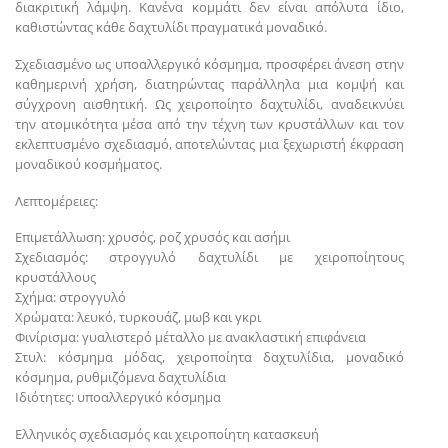
διακριτική λάμψη. Κανένα κομμάτι δεν είναι απόλυτα ίδιο,
καθιστώντας κάθε δαχτυλίδι πραγματικά μοναδικό.
Σχεδιασμένο ως υποαλλεργικό κόσμημα, προσφέρει άνεση στην
καθημερινή χρήση, διατηρώντας παράλληλα μια κομψή και
σύγχρονη αισθητική. Ως χειροποίητο δαχτυλίδι, αναδεικνύει
την ατομικότητα μέσα από την τέχνη των κρυστάλλων και τον
εκλεπτυσμένο σχεδιασμό, αποτελώντας μια ξεχωριστή έκφραση
μοναδικού κοσμήματος.
Λεπτομέρειες:
Επιμετάλλωση: χρυσός, ροζ χρυσός και ασήμι
Σχεδιασμός: στρογγυλό δαχτυλίδι με χειροποίητους
κρυστάλλους
Σχήμα: στρογγυλό
Χρώματα: λευκό, τυρκουάζ, μωβ και γκρι
Φινίρισμα: γυαλιστερό μέταλλο με ανακλαστική επιφάνεια
Στυλ: κόσμημα μόδας, χειροποίητα δαχτυλίδια, μοναδικό
κόσμημα, ρυθμιζόμενα δαχτυλίδια
Ιδιότητες: υποαλλεργικό κόσμημα
Ελληνικός σχεδιασμός και χειροποίητη κατασκευή