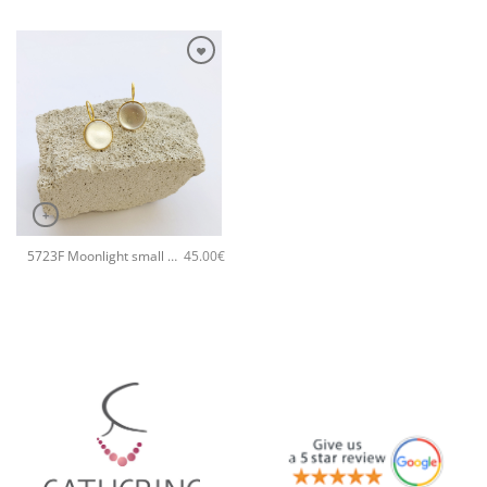
+
5723F Moonlight small χειροποίητα σκουλαρίκια Catherine bijoux Άσπρο
45.00
€