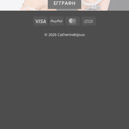
Visa
PayPal
MasterCard
Cash
On
Delivery
© 2026
Catherinebijoux