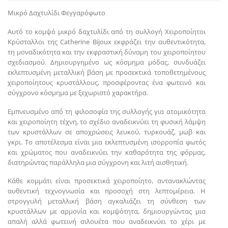
Μικρό Δαχτυλίδι Φεγγαρόφωτο
Αυτό το κομψό μικρό δαχτυλίδι από τη συλλογή Χειροποίητοι
Κρύσταλλοι της Catherine Bijoux εκφράζει την αυθεντικότητα,
τη μοναδικότητα και την εκφραστική δύναμη του χειροποίητου
σχεδιασμού. Δημιουργημένο ως κόσμημα μόδας, συνδυάζει
εκλεπτυσμένη μεταλλική βάση με προσεκτικά τοποθετημένους
χειροποίητους κρυστάλλους, προσφέροντας ένα φωτεινό και
σύγχρονο κόσμημα με ξεχωριστό χαρακτήρα.
Εμπνευσμένο από τη φιλοσοφία της συλλογής για ατομικότητα
και χειροποίητη τέχνη, το σχέδιο αναδεικνύει τη φυσική λάμψη
των κρυστάλλων σε αποχρώσεις λευκού, τυρκουάζ, μωβ και
γκρι. Το αποτέλεσμα είναι μια εκλεπτυσμένη ισορροπία φωτός
και χρώματος που αναδεικνύει την καθαρότητα της φόρμας,
διατηρώντας παράλληλα μια σύγχρονη και λιτή αισθητική.
Κάθε κομμάτι είναι προσεκτικά χειροποίητο, αντανακλώντας
αυθεντική τεχνογνωσία και προσοχή στη λεπτομέρεια. Η
στρογγυλή μεταλλική βάση αγκαλιάζει τη σύνθεση των
κρυστάλλων με αρμονία και κομψότητα, δημιουργώντας μια
απαλή αλλά φωτεινή σιλουέτα που αναδεικνύει το χέρι με