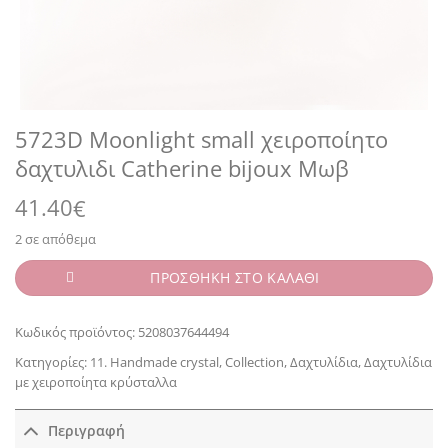
5723D Moonlight small χειροποίητο
δαχτυλιδι Catherine bijoux Μωβ
41.40
€
2 σε απόθεμα
ΠΡΟΣΘΗΚΗ ΣΤΟ ΚΑΛΑΘΙ
Κωδικός προϊόντος:
5208037644494
Κατηγορίες:
11. Handmade crystal
,
Collection
,
Δαχτυλίδια
,
Δαχτυλίδια
με χειροποίητα κρύσταλλα
Περιγραφή