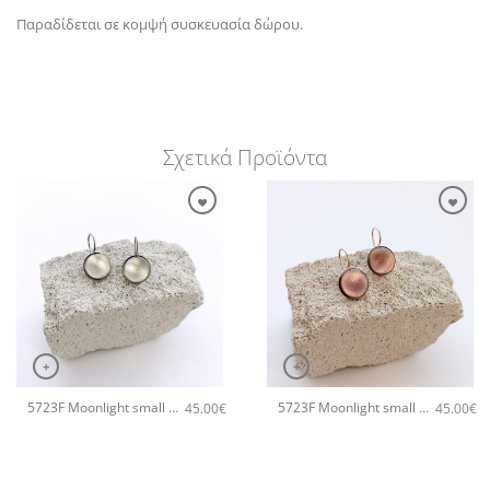
Παραδίδεται σε κομψή συσκευασία δώρου.
Σχετικά Προϊόντα
+
+
5723F Moonlight small χειροποίητα σκουλαρίκια Catherine bijoux Γκρι
5723F Moonlight small χειροποίητα σκουλαρίκια Catherine bijoux Μωβ
45.00
€
45.00
€