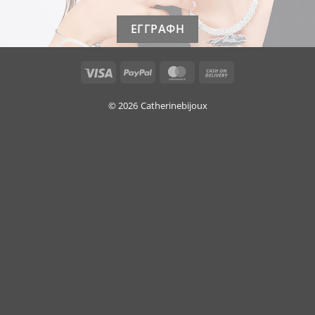
Visa
PayPal
MasterCard
Cash
On
Delivery
© 2026
Catherinebijoux