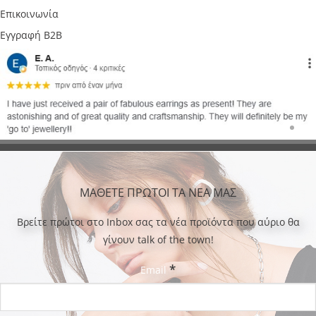
Επικοινωνία
Εγγραφή B2B
ΜΑΘΕΤΕ ΠΡΩΤΟΙ ΤΑ ΝΕΑ ΜΑΣ
Bρείτε πρώτοι στο Inbox σας τα νέα προϊόντα που αύριο θα
γίνουν talk of the town!
*
Email