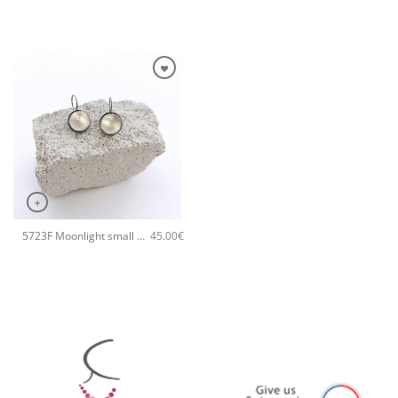
+
5723F Moonlight small χειροποίητα σκουλαρίκια Catherine bijoux Γκρι
45.00
€