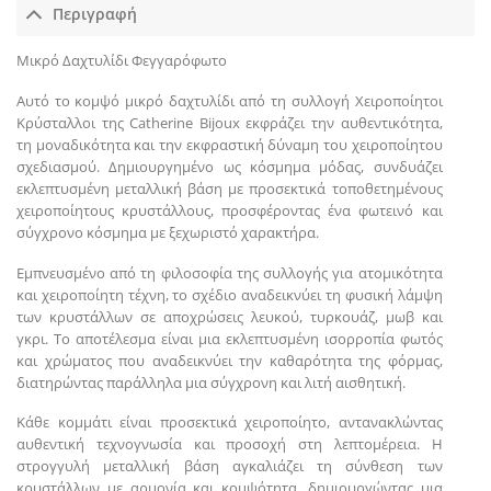
Περιγραφή
Μικρό Δαχτυλίδι Φεγγαρόφωτο
Αυτό το κομψό μικρό δαχτυλίδι από τη συλλογή Χειροποίητοι
Κρύσταλλοι της Catherine Bijoux εκφράζει την αυθεντικότητα,
τη μοναδικότητα και την εκφραστική δύναμη του χειροποίητου
σχεδιασμού. Δημιουργημένο ως κόσμημα μόδας, συνδυάζει
εκλεπτυσμένη μεταλλική βάση με προσεκτικά τοποθετημένους
χειροποίητους κρυστάλλους, προσφέροντας ένα φωτεινό και
σύγχρονο κόσμημα με ξεχωριστό χαρακτήρα.
Εμπνευσμένο από τη φιλοσοφία της συλλογής για ατομικότητα
και χειροποίητη τέχνη, το σχέδιο αναδεικνύει τη φυσική λάμψη
των κρυστάλλων σε αποχρώσεις λευκού, τυρκουάζ, μωβ και
γκρι. Το αποτέλεσμα είναι μια εκλεπτυσμένη ισορροπία φωτός
και χρώματος που αναδεικνύει την καθαρότητα της φόρμας,
διατηρώντας παράλληλα μια σύγχρονη και λιτή αισθητική.
Κάθε κομμάτι είναι προσεκτικά χειροποίητο, αντανακλώντας
αυθεντική τεχνογνωσία και προσοχή στη λεπτομέρεια. Η
στρογγυλή μεταλλική βάση αγκαλιάζει τη σύνθεση των
κρυστάλλων με αρμονία και κομψότητα, δημιουργώντας μια