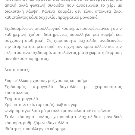
απαλή αλλά φωτεινή σιλουέτα που αναδεικνύει το χέρι με
διακριτική λάμψη. Κανένα κομμάτι δεν είναι απόλυτα ίδιο,
καθιστώντας κάθε δαχτυλίδι πραγματικά μοναδικό.
Σχεδιασμένο ως υποαλλεργικό κόσμημα, προσφέρει άνεση στην
καθημερινή χρήση, διατηρώντας παράλληλα μια κομψή και
σύγχρονη αισθητική. Ως χειροποίητο δαχτυλίδι, αναδεικνύει
την ατομικότητα μέσα από την τέχνη των κρυστάλλων και τον
εκλεπτυσμένο σχεδιασμό, αποτελώντας μια ξεχωριστή έκφραση
μοναδικού κοσμήματος.
Λεπτομέρειες:
Επιμετάλλωση: χρυσός, ροζ χρυσός και ασήμι
Σχεδιασμός: στρογγυλό δαχτυλίδι με χειροποίητους
κρυστάλλους
Σχήμα: στρογγυλό
Χρώματα: λευκό, τυρκουάζ, μωβ και γκρι
Φινίρισμα: γυαλιστερό μέταλλο με ανακλαστική επιφάνεια
Στυλ: κόσμημα μόδας, χειροποίητα δαχτυλίδια, μοναδικό
κόσμημα, ρυθμιζόμενα δαχτυλίδια
Ιδιότητες: υποαλλεργικό κόσμημα