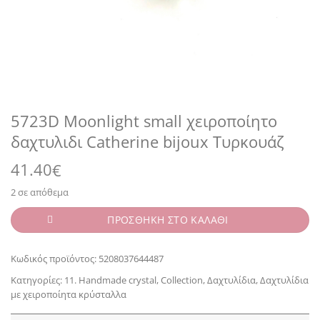
5723D Moonlight small χειροποίητο
δαχτυλιδι Catherine bijoux Τυρκουάζ
41.40
€
2 σε απόθεμα
ΠΡΟΣΘΗΚΗ ΣΤΟ ΚΑΛΑΘΙ
Κωδικός προϊόντος:
5208037644487
Κατηγορίες:
11. Handmade crystal
,
Collection
,
Δαχτυλίδια
,
Δαχτυλίδια
με χειροποίητα κρύσταλλα