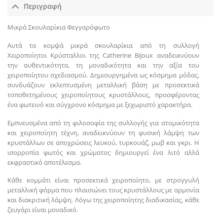
Περιγραφή
Μικρά Σκουλαρίκια Φεγγαρόφωτο
Αυτά τα κομψά μικρά σκουλαρίκια από τη συλλογή
Χειροποίητοι Κρύσταλλοι της Catherine Bijoux αναδεικνύουν
την αυθεντικότητα, τη μοναδικότητα και την αξία του
χειροποίητου σχεδιασμού. Δημιουργημένα ως κόσμημα μόδας,
συνδυάζουν εκλεπτυσμένη μεταλλική βάση με προσεκτικά
τοποθετημένους χειροποίητους κρυστάλλους, προσφέροντας
ένα φωτεινό και σύγχρονο κόσμημα με ξεχωριστό χαρακτήρα.
Εμπνευσμένα από τη φιλοσοφία της συλλογής για ατομικότητα
και χειροποίητη τέχνη, αναδεικνύουν τη φυσική λάμψη των
κρυστάλλων σε αποχρώσεις λευκού, τυρκουάζ, μωβ και γκρι. Η
ισορροπία φωτός και χρώματος δημιουργεί ένα λιτό αλλά
εκφραστικό αποτέλεσμα.
Κάθε κομμάτι είναι προσεκτικά χειροποίητο, με στρογγυλή
μεταλλική φόρμα που πλαισιώνει τους κρυστάλλους με αρμονία
και διακριτική λάμψη. Λόγω της χειροποίητης διαδικασίας, κάθε
ζευγάρι είναι μοναδικό.