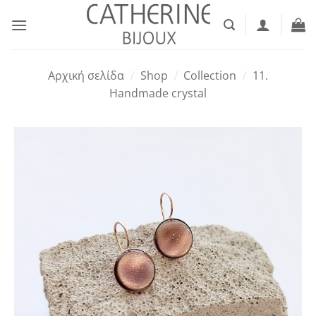
Μετάβαση
στο
περιεχόμενο
Αρχική σελίδα
/
Shop
/
Collection
/
11.
Handmade crystal