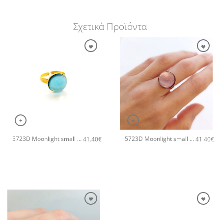
Σχετικά Προϊόντα
+
+
5723D Moonlight small χειροποίητο δαχτυλιδι Catherine bijoux Τυρκουάζ
5723D Moonlight small χειροποίητο δαχτυλιδι Catherine bijoux Μωβ
41.40
€
41.40
€