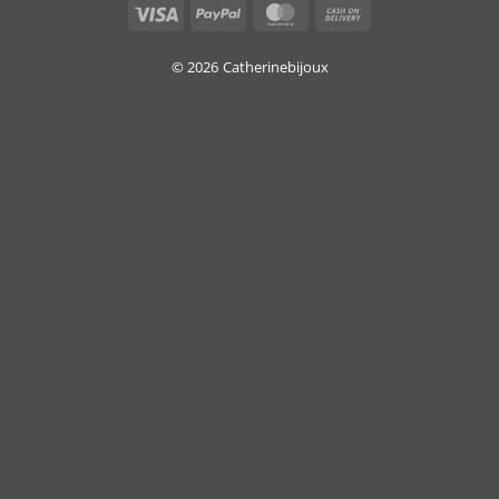
Visa
PayPal
MasterCard
Cash
On
Delivery
© 2026
Catherinebijoux