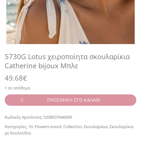
5730G Lotus χειροποίητα σκουλαρίκια
Catherine bijoux Μπλε
49.68
€
1 σε απόθεμα
ΠΡΟΣΘΗΚΗ ΣΤΟ ΚΑΛΑΘΙ
Κωδικός προϊόντος:
5208037646009
Κατηγορίες:
10. Flowers mood
,
Collection
,
Σκουλαρίκια
,
Σκουλαρίκια
με λουλούδια