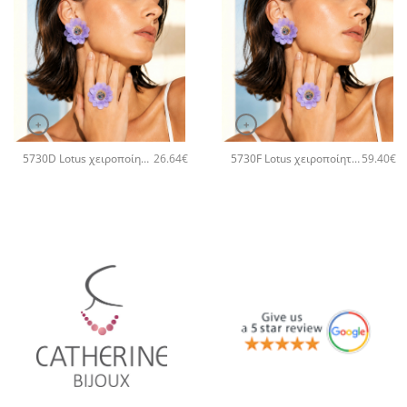
+
+
5730D Lotus χειροποίητο δαχτυλιδι Catherine bijoux Μωβ
5730F Lotus χειροποίητα σκουλαρίκιαCatherine bijoux Μωβ
26.64
€
59.40
€