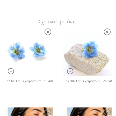
Σχετικά Προϊόντα
+
+
5730F Lotus χειροποίητα σκουλαρίκιαCatherine bijoux Μπλε
5730D Lotus χειροποίητο δαχτυλιδι Catherine bijoux Μπλε
59.40
€
26.64
€