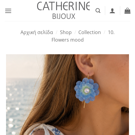
Μετάβαση
στο
περιεχόμενο
Αρχική σελίδα
/
Shop
/
Collection
/
10.
Flowers mood