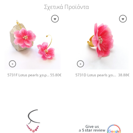
Σχετικά Προϊόντα
+
+
5731F Lotus pearls χειροποίητα σκουλαρίκια Catherine bijoux Ροζ
5731D Lotus pearls χειροποίητο δαχτυλιδι Catherine bijoux Ροζ
55.80
€
38.88
€