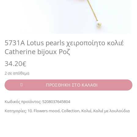
5731A Lotus pearls χειροποίητο κολιέ
Catherine bijoux Ροζ
34.20
€
2 σε απόθεμα
ΠΡΟΣΘΗΚΗ ΣΤΟ ΚΑΛΑΘΙ
Κωδικός προϊόντος:
5208037645804
Κατηγορίες:
10. Flowers mood
,
Collection
,
Κολιέ
,
Κολιέ με λουλούδια