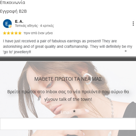
Επικοινωνία
Εγγραφή B2B
ΜΑΘΕΤΕ ΠΡΩΤΟΙ ΤΑ ΝΕΑ ΜΑΣ
Bρείτε πρώτοι στο Inbox σας τα νέα προϊόντα που αύριο θα
γίνουν talk of the town!
*
Email