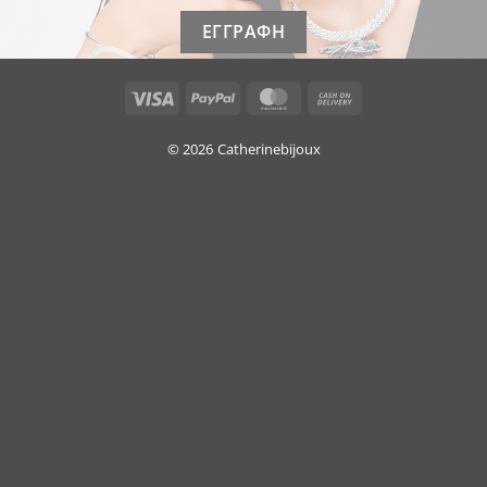
Visa
PayPal
MasterCard
Cash
On
Delivery
© 2026
Catherinebijoux