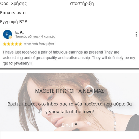
Όροι Χρήσης
Υποστήριξη
Επικοινωνία
Εγγραφή B2B
ΜΑΘΕΤΕ ΠΡΩΤΟΙ ΤΑ ΝΕΑ ΜΑΣ
Bρείτε πρώτοι στο Inbox σας τα νέα προϊόντα που αύριο θα
γίνουν talk of the town!
*
Email