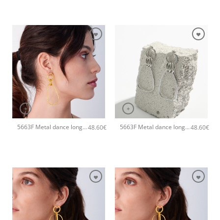
+
+
5663F Metal dance long χειροποίητα σκουλαρίκια Catherine bijoux Ροζ χρυσό
5663F Metal dance long χειροποίητα σκουλαρίκια Catherine bijoux Ασημί
48.60
€
48.60
€