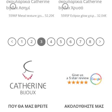
+
+
5596F Metal texture χειροποίητα σκουλαρίκια Catherine bijoux Ασημί
5595F Eclipse glow χειροποίητα σκουλαρίκια Catherine bijoux Χρυσό
52.20
€
32.04
€
1
2
3
4
5
6
7
8
ΠΟΥ ΘΑ ΜΑΣ ΒΡΕΙΤΕ
ΑΚΟΛΟΥΘΗΣΤΕ ΜΑΣ