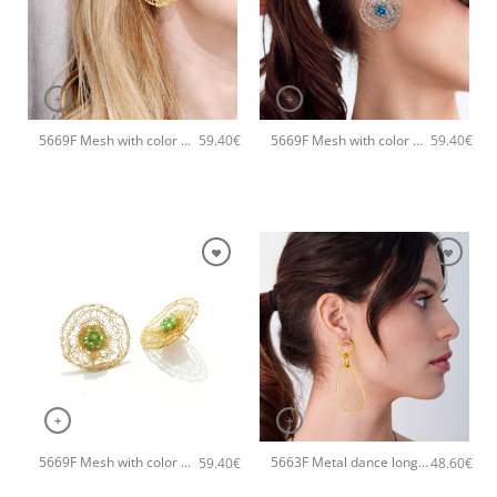
+
+
5669F Mesh with color χειροποίητα σκουλαρίκια Catherine bijoux Τυρκουάζ
5669F Mesh with color χειροποίητα σκουλαρίκια Catherine bijoux Σιέλ
59.40
€
59.40
€
+
+
5669F Mesh with color χειροποίητα σκουλαρίκια Catherine bijoux Πράσινο
5663F Metal dance long χειροποίητα σκουλαρίκια Catherine bijoux Χρυσό
59.40
€
48.60
€