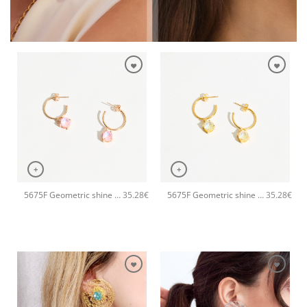
+
+
5675F Geometric shine small hoops χειροποίητα σκουλαρίκια Catherine bijoux Ροζ
5675F Geometric shine small hoops χειροποίητα σκουλαρίκια Catherine bijoux Κίτρινο
35.28
€
35.28
€