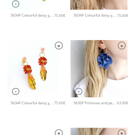
+
+
5634F Colourful daisy χειροποίητα σκουλαρίκια Catherine bijoux Τυρκουάζ
5634F Colourful daisy χειροποίητα σκουλαρίκια Catherine bijoux Πράσινο
75.60
€
75.60
€
+
+
5634F Colourful daisy χειροποίητα σκουλαρίκια Catherine bijoux Πορτοκαλί
5630F Primrose and pearls χειροποίητα σκουλαρίκια Catherine bijoux Μπλε
75.60
€
63.00
€