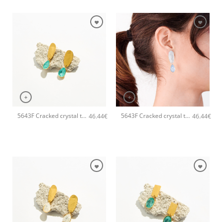
+
+
5643F Cracked crystal tear χειροποίητα σκουλαρίκια Catherine bijoux Τυρκουάζ
5643F Cracked crystal tear χειροποίητα σκουλαρίκια Catherine bijoux Σιέλ
46.44
€
46.44
€