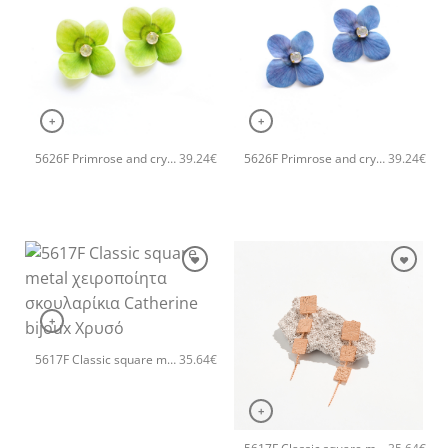
+
+
5626F Primrose and crystals small earrings Πράσινο
5626F Primrose and crystals small earrings Μπλε
39.24
€
39.24
€
+
5617F Classic square metal χειροποίητα σκουλαρίκια Catherine bijoux Χρυσό
35.64
€
+