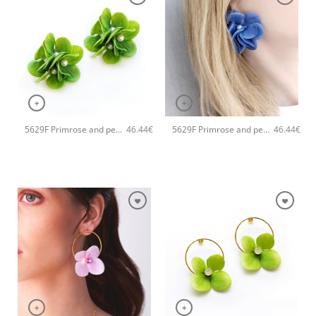
+
+
5629F Primrose and pearls small χειροποίητα σκουλαρίκια Catherine bijoux Πράσινο
5629F Primrose and pearls small χειροποίητα σκουλαρίκια Catherine bijoux Μπλε
46.44
€
46.44
€
+
+