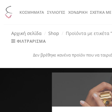
Μετάβαση
στο
KOΣΜΗΜΑΤΑ
ΣΥΛΛΟΓΕΣ
ΧΟΝΔΡΙΚΗ
ΣΧΕΤΙΚΑ ΜΕ
περιεχόμενο
Αρχική σελίδα
/
Shop
/
Προϊόντα με ετικέτα 
ΦΙΛΤΡΑΡΙΣΜΑ
Δεν βρέθηκε κανένα προϊόν που να ταιριά