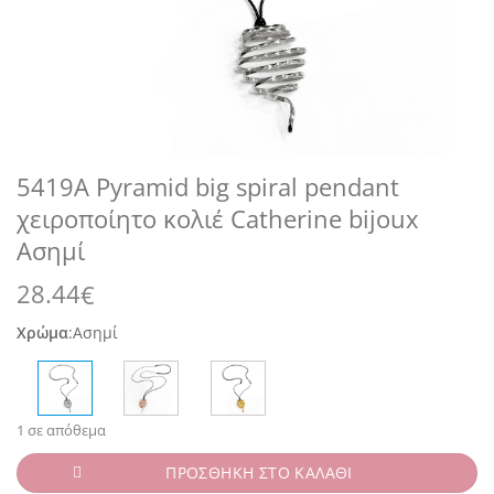
5419A Pyramid big spiral pendant
χειροποίητο κολιέ Catherine bijoux
Ασημί
28.44
€
Χρώμα
:
Ασημί
1 σε απόθεμα
ΠΡΟΣΘΗΚΗ ΣΤΟ ΚΑΛΑΘΙ