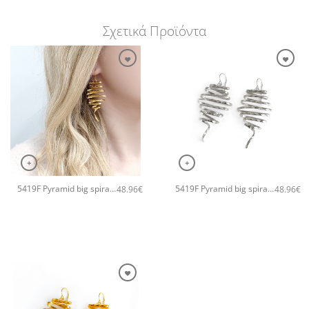
Σχετικά Προϊόντα
+
+
5419F Pyramid big spiral χειροποίητα σκουλαρίκια Catherine bijoux Ροζ χρυσό
5419F Pyramid big spiral χειροποίητα σκουλαρίκια Catherine bijoux Ασημί
48.96
€
48.96
€