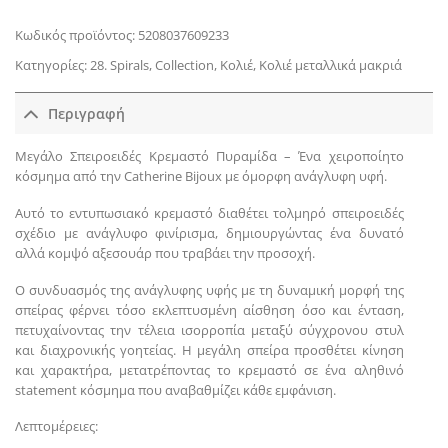
Κωδικός προϊόντος:
5208037609233
Κατηγορίες:
28. Spirals
,
Collection
,
Κολιέ
,
Κολιέ μεταλλικά μακριά
Περιγραφή
Μεγάλο Σπειροειδές Κρεμαστό Πυραμίδα – Ένα χειροποίητο
κόσμημα από την Catherine Bijoux με όμορφη ανάγλυφη υφή.
Αυτό το εντυπωσιακό κρεμαστό διαθέτει τολμηρό σπειροειδές
σχέδιο με ανάγλυφο φινίρισμα, δημιουργώντας ένα δυνατό
αλλά κομψό αξεσουάρ που τραβάει την προσοχή.
Ο συνδυασμός της ανάγλυφης υφής με τη δυναμική μορφή της
σπείρας φέρνει τόσο εκλεπτυσμένη αίσθηση όσο και ένταση,
πετυχαίνοντας την τέλεια ισορροπία μεταξύ σύγχρονου στυλ
και διαχρονικής γοητείας. Η μεγάλη σπείρα προσθέτει κίνηση
και χαρακτήρα, μετατρέποντας το κρεμαστό σε ένα αληθινό
statement κόσμημα που αναβαθμίζει κάθε εμφάνιση.
Λεπτομέρειες: