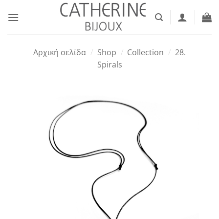
Μετάβαση
στο
περιεχόμενο
Αρχική σελίδα
/
Shop
/
Collection
/
28.
Spirals