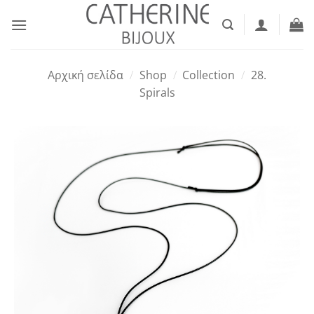
Μετάβαση
στο
περιεχόμενο
Αρχική σελίδα
/
Shop
/
Collection
/
28.
Spirals