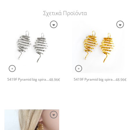
Σχετικά Προϊόντα
+
+
5419F Pyramid big spiral χειροποίητα σκουλαρίκια Catherine bijoux Ασημί
5419F Pyramid big spiral χειροποίητα σκουλαρίκια Catherine bijoux Χρυσό
48.96
€
48.96
€