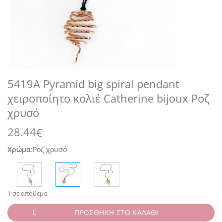
5419A Pyramid big spiral pendant
χειροποίητο κολιέ Catherine bijoux Ροζ
χρυσό
28.44
€
Χρώμα
:
Ροζ χρυσό
1 σε απόθεμα
ΠΡΟΣΘΗΚΗ ΣΤΟ ΚΑΛΑΘΙ