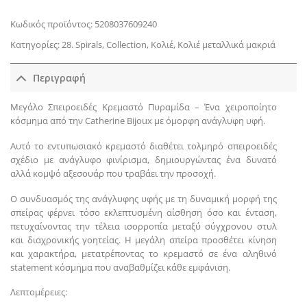
Κωδικός προϊόντος:
5208037609240
Κατηγορίες:
28. Spirals
,
Collection
,
Κολιέ
,
Κολιέ μεταλλικά μακριά
Περιγραφή
Μεγάλο Σπειροειδές Κρεμαστό Πυραμίδα – Ένα χειροποίητο
κόσμημα από την Catherine Bijoux με όμορφη ανάγλυφη υφή.
Αυτό το εντυπωσιακό κρεμαστό διαθέτει τολμηρό σπειροειδές
σχέδιο με ανάγλυφο φινίρισμα, δημιουργώντας ένα δυνατό
αλλά κομψό αξεσουάρ που τραβάει την προσοχή.
Ο συνδυασμός της ανάγλυφης υφής με τη δυναμική μορφή της
σπείρας φέρνει τόσο εκλεπτυσμένη αίσθηση όσο και ένταση,
πετυχαίνοντας την τέλεια ισορροπία μεταξύ σύγχρονου στυλ
και διαχρονικής γοητείας. Η μεγάλη σπείρα προσθέτει κίνηση
και χαρακτήρα, μετατρέποντας το κρεμαστό σε ένα αληθινό
statement κόσμημα που αναβαθμίζει κάθε εμφάνιση.
Λεπτομέρειες: