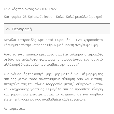
Κωδικός προϊόντος:
5208037609226
Κατηγορίες:
28. Spirals
,
Collection
,
Κολιέ
,
Κολιέ μεταλλικά μακριά
Περιγραφή
Μεγάλο Σπειροειδές Κρεμαστό Πυραμίδα – Ένα χειροποίητο
κόσμημα από την Catherine Bijoux με όμορφη ανάγλυφη υφή.
Αυτό το εντυπωσιακό κρεμαστό διαθέτει τολμηρό σπειροειδές
σχέδιο με ανάγλυφο φινίρισμα, δημιουργώντας ένα δυνατό
αλλά κομψό αξεσουάρ που τραβάει την προσοχή.
Ο συνδυασμός της ανάγλυφης υφής με τη δυναμική μορφή της
σπείρας φέρνει τόσο εκλεπτυσμένη αίσθηση όσο και ένταση,
πετυχαίνοντας την τέλεια ισορροπία μεταξύ σύγχρονου στυλ
και διαχρονικής γοητείας. Η μεγάλη σπείρα προσθέτει κίνηση
και χαρακτήρα, μετατρέποντας το κρεμαστό σε ένα αληθινό
statement κόσμημα που αναβαθμίζει κάθε εμφάνιση.
Λεπτομέρειες: