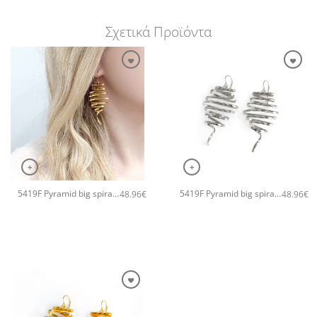
Σχετικά Προϊόντα
+
+
5419F Pyramid big spiral χειροποίητα σκουλαρίκια Catherine bijoux Ροζ χρυσό
5419F Pyramid big spiral χειροποίητα σκουλαρίκια Catherine bijoux Ασημί
48.96
€
48.96
€