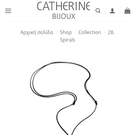
Μετάβαση
στο
περιεχόμενο
Αρχική σελίδα
/
Shop
/
Collection
/
28.
Spirals