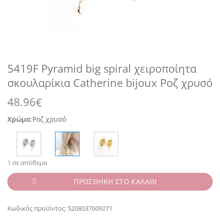
5419F Pyramid big spiral χειροποίητα
σκουλαρίκια Catherine bijoux Ροζ χρυσό
48.96
€
Χρώμα
:
Ροζ χρυσό
1 σε απόθεμα
ΠΡΟΣΘΗΚΗ ΣΤΟ ΚΑΛΑΘΙ
Κωδικός προϊόντος:
5208037609271