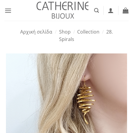
Μετάβαση
στο
περιεχόμενο
Αρχική σελίδα
/
Shop
/
Collection
/
28.
Spirals