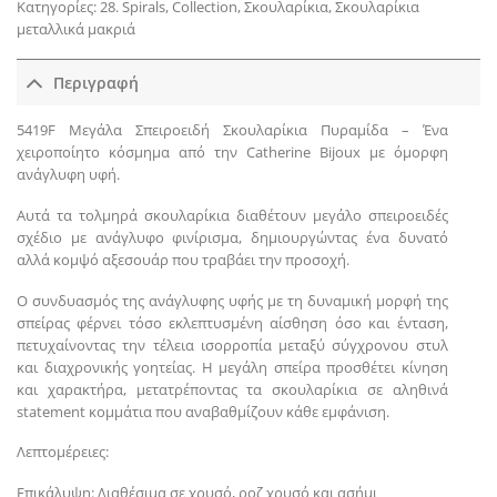
Κατηγορίες:
28. Spirals
,
Collection
,
Σκουλαρίκια
,
Σκουλαρίκια
μεταλλικά μακριά
Περιγραφή
5419F Μεγάλα Σπειροειδή Σκουλαρίκια Πυραμίδα – Ένα
χειροποίητο κόσμημα από την Catherine Bijoux με όμορφη
ανάγλυφη υφή.
Αυτά τα τολμηρά σκουλαρίκια διαθέτουν μεγάλο σπειροειδές
σχέδιο με ανάγλυφο φινίρισμα, δημιουργώντας ένα δυνατό
αλλά κομψό αξεσουάρ που τραβάει την προσοχή.
Ο συνδυασμός της ανάγλυφης υφής με τη δυναμική μορφή της
σπείρας φέρνει τόσο εκλεπτυσμένη αίσθηση όσο και ένταση,
πετυχαίνοντας την τέλεια ισορροπία μεταξύ σύγχρονου στυλ
και διαχρονικής γοητείας. Η μεγάλη σπείρα προσθέτει κίνηση
και χαρακτήρα, μετατρέποντας τα σκουλαρίκια σε αληθινά
statement κομμάτια που αναβαθμίζουν κάθε εμφάνιση.
Λεπτομέρειες:
Επικάλυψη: Διαθέσιμα σε χρυσό, ροζ χρυσό και ασήμι