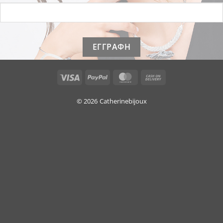
Visa
PayPal
MasterCard
Cash
On
Delivery
© 2026
Catherinebijoux