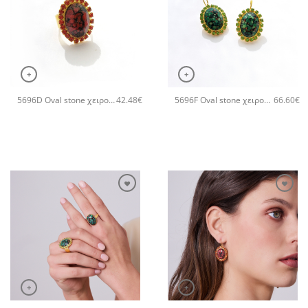
+
+
5696D Oval stone χειροποίητο δαχτυλιδι Catherine bijoux Πορτοκαλί
5696F Oval stone χειροποίητα σκουλαρίκια Catherine bijoux Πράσινο
42.48
€
66.60
€
+
+