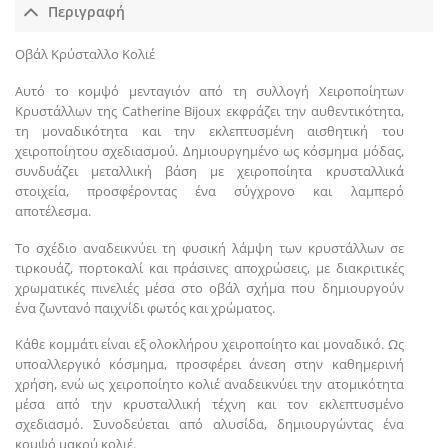
Περιγραφή
Οβάλ Κρύσταλλο Κολιέ
Αυτό το κομψό μενταγιόν από τη συλλογή Χειροποίητων
Κρυστάλλων της Catherine Bijoux εκφράζει την αυθεντικότητα,
τη μοναδικότητα και την εκλεπτυσμένη αισθητική του
χειροποίητου σχεδιασμού. Δημιουργημένο ως κόσμημα μόδας,
συνδυάζει μεταλλική βάση με χειροποίητα κρυσταλλικά
στοιχεία, προσφέροντας ένα σύγχρονο και λαμπερό
αποτέλεσμα.
Το σχέδιο αναδεικνύει τη φυσική λάμψη των κρυστάλλων σε
τιρκουάζ, πορτοκαλί και πράσινες αποχρώσεις, με διακριτικές
χρωματικές πινελιές μέσα στο οβάλ σχήμα που δημιουργούν
ένα ζωντανό παιχνίδι φωτός και χρώματος.
Κάθε κομμάτι είναι εξ ολοκλήρου χειροποίητο και μοναδικό. Ως
υποαλλεργικό κόσμημα, προσφέρει άνεση στην καθημερινή
χρήση, ενώ ως χειροποίητο κολιέ αναδεικνύει την ατομικότητα
μέσα από την κρυσταλλική τέχνη και τον εκλεπτυσμένο
σχεδιασμό. Συνοδεύεται από αλυσίδα, δημιουργώντας ένα
κομψό μακρύ κολιέ.