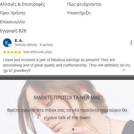
Αλλαγές & Επιστροφές
Πώς φτιάχνονται
Όροι Χρήσης
Υποστήριξη
Επικοινωνία
Εγγραφή B2B
ΜΑΘΕΤΕ ΠΡΩΤΟΙ ΤΑ ΝΕΑ ΜΑΣ
Bρείτε πρώτοι στο Inbox σας τα νέα προϊόντα που αύριο θα
γίνουν talk of the town!
*
Email